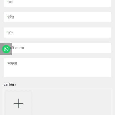
*
नाम
*
ईमेल
*
फ़ोन
कंपनी का नाम
*
सामग्री
आसक्ति：