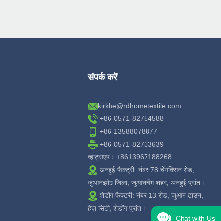
संपर्क करें
kirkhe@rdhometextile.com
+86-0571-82754588
+86-13588078877
+86-0571-82733639
व्हाट्सएप：+8613967188268
अनहुई फैक्ट्री: नंबर 78 चेंगक्सिन रोड,
जुआनझोउ जिला, जुआनचेंग शहर, अनहुई प्रांत।
शेडोंग फैक्टरी: नंबर 13 रोड, जुआन टाउन,
हेज़ सिटी, शेडोंग प्रांत।
Chat with Us