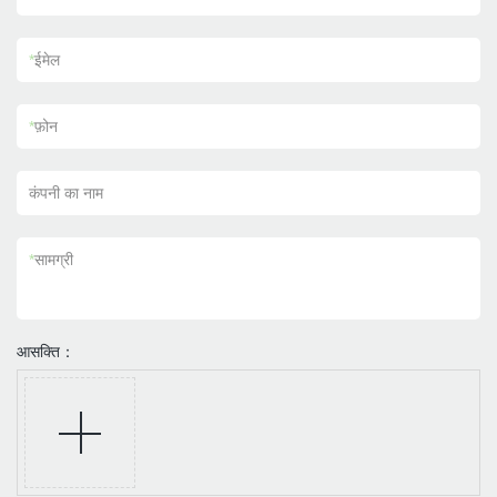
*
ईमेल
*
फ़ोन
कंपनी का नाम
*
सामग्री
आसक्ति：