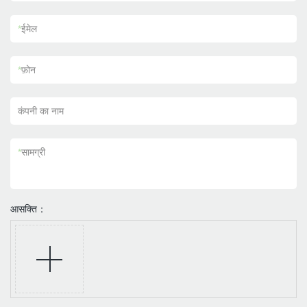
*
ईमेल
*
फ़ोन
कंपनी का नाम
*
सामग्री
आसक्ति：