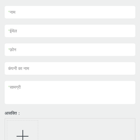
*
नाम
*
ईमेल
*
फ़ोन
कंपनी का नाम
*
सामग्री
आसक्ति：