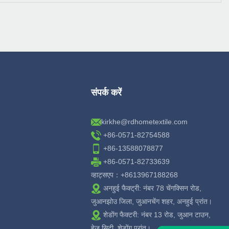
संपर्क करें
kirkhe@rdhometextile.com
+86-0571-82754588
+86-13588078877
+86-0571-82733639
व्हाट्सएप：+8613967188268
अनहुई फैक्ट्री: नंबर 78 चेंगक्सिन रोड,
जुआनझोउ जिला, जुआनचेंग शहर, अनहुई प्रांत।
शेडोंग फैक्टरी: नंबर 13 रोड, जुआन टाउन,
हेज़ सिटी, शेडोंग प्रांत।