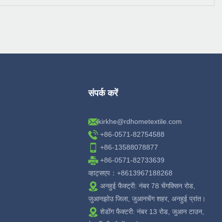
संपर्क करें
kirkhe@rdhometextile.com
+86-0571-82754588
+86-13588078877
+86-0571-82733639
व्हाट्सएप：+8613967188268
अनहुई फैक्ट्री: नंबर 78 चेंगक्सिन रोड,
जुआनझोउ जिला, जुआनचेंग शहर, अनहुई प्रांत।
शेडोंग फैक्टरी: नंबर 13 रोड, जुआन टाउन,