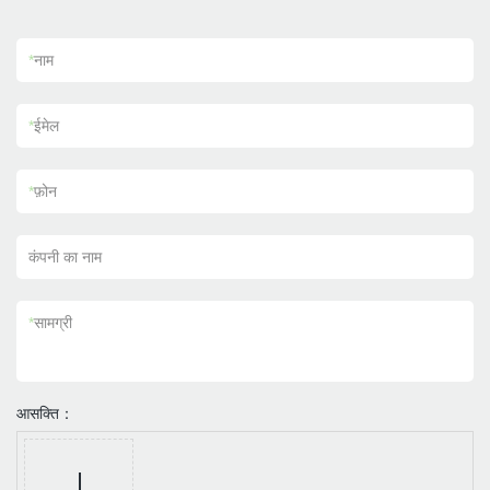
*
नाम
*
ईमेल
*
फ़ोन
कंपनी का नाम
*
सामग्री
आसक्ति：