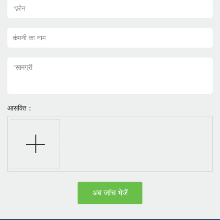
*
फ़ोन
कंपनी का नाम
*
सामग्री
आसक्ति：
अब जांच भेजें