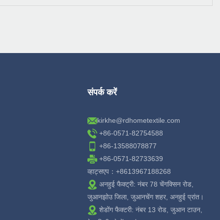
संपर्क करें
kirkhe@rdhometextile.com
+86-0571-82754588
+86-13588078877
+86-0571-82733639
व्हाट्सएप：+8613967188268
अनहुई फैक्ट्री: नंबर 78 चेंगक्सिन रोड,
जुआनझोउ जिला, जुआनचेंग शहर, अनहुई प्रांत।
शेडोंग फैक्टरी: नंबर 13 रोड, जुआन टाउन,