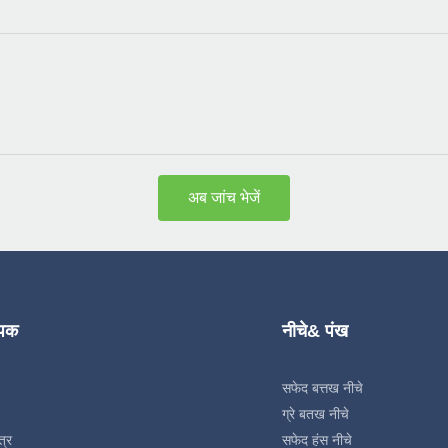
अब जांच भेजें
्पक
नीचे& पंख
सफेद बत्तख नीचे
ग्रे बतख नीचे
त्र
सफेद हंस नीचे