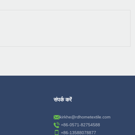
संपर्क करें
kirkhe@rdhometextile.com
+86-0571-82754588
+86-13588078877