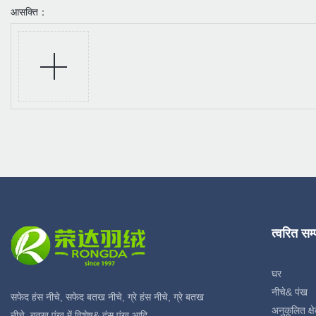
आसक्ति：
त्वरित सम
घर
नीचे& पंख
सफेद हंस नीचे, सफेद बतख नीचे, ग्रे हंस नीचे, ग्रे बतख
अनुकूलित क्षे
नीचे, बतख पंख में विशेष& हंस पंख आदि