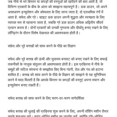
जब नीचे से भरे बिस्तर या कपड़ों की वस्तुओं को खरीदने की बात आती है, तो
विभिन्न प्रकारों के बीच के अंतर को समझना महत्वपूर्ण है। डक डाउन, जो अपने
असाधारण इन्सुलेशन और कोमलता के लिए जाना जाता है, दो प्राथमिक रंगों में
आता है: सफेद और ग्रे। व्हाइट डक डाउन अपनी शुद्धता और स्वच्छता के लिए
व्यापक रूप से पहचाना जाता है, जबकि ग्रे डक डाउन अधिक अद्वितीय सौंदर्य
प्रदान करता है। दोनों प्रकारों को उनकी गुणवत्ता और दीर्घायु बनाए रखने के लिए
लॉन्ड्रिंग के दौरान विशेष देखभाल की आवश्यकता होती है।
सफ़ेद और भूरे बत्तखों को साफ करने के पीछे का विज्ञान
सफेद और भूरे बत्तख की ऊंची और मुलायम बनावट को बनाए रखने के लिए सफाई
तकनीकों के नाजुक संतुलन की आवश्यकता होती है। इस प्रक्रिया में नीचे के
समूहों की जटिल संरचना से समझौता किए बिना गंदगी, तेल और गंध को हटाना
शामिल है। बत्तख को साफ करने के पीछे के विज्ञान को समझने से यह सुनिश्चित
करने में मदद मिलती है कि आपके बिस्तर या कपड़ों की वस्तुएं अपना मचान और
इन्सुलेशन बनाए रखती हैं।
सफेद बत्तख को साफ करने के लिए चरण-दर-चरण मार्गदर्शिका
सफेद बत्तख की धुलाई की प्रक्रिया शुरू करने के लिए, अपनी वॉशिंग मशीन तैयार
करके शुरुआत करें। फ्रंट-लोडिंग मशीन का उपयोग करें, क्योंकि टॉप-लोडिंग