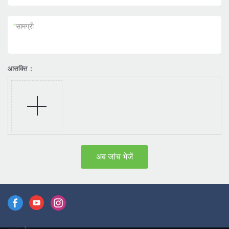
*
सामग्री
आसक्ति：
अब जांच भेजें