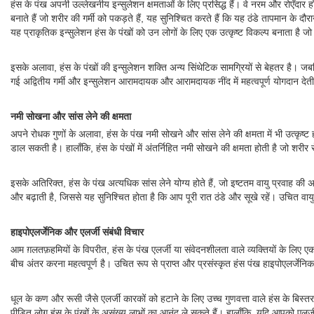
हंस के पंख अपनी उल्लेखनीय इन्सुलेशन क्षमताओं के लिए प्रसिद्ध हैं। वे नरम और रोएँदार हो
बनाते हैं जो शरीर की गर्मी को पकड़ते हैं, यह सुनिश्चित करते हैं कि यह ठंडे तापमान के द
यह प्राकृतिक इन्सुलेशन हंस के पंखों को उन लोगों के लिए एक उत्कृष्ट विकल्प बनाता है जो
इसके अलावा, हंस के पंखों की इन्सुलेशन शक्ति अन्य सिंथेटिक सामग्रियों से बेहतर है। जबक
गई अद्वितीय गर्मी और इन्सुलेशन आरामदायक और आरामदायक नींद में महत्वपूर्ण योगदान दे
नमी सोखना और सांस लेने की क्षमता
अपने रोधक गुणों के अलावा, हंस के पंख नमी सोखने और सांस लेने की क्षमता में भी उत्कृष्
डाल सकती है। हालाँकि, हंस के पंखों में अंतर्निहित नमी सोखने की क्षमता होती है जो शर
इसके अतिरिक्त, हंस के पंख अत्यधिक सांस लेने योग्य होते हैं, जो इष्टतम वायु प्रवाह की अ
और बढ़ाती है, जिससे यह सुनिश्चित होता है कि आप पूरी रात ठंडे और सूखे रहें। उचित वाय
हाइपोएलर्जेनिक और एलर्जी संबंधी विचार
आम ग़लतफ़हमियों के विपरीत, हंस के पंख एलर्जी या संवेदनशीलता वाले व्यक्तियों के लिए एक
बीच अंतर करना महत्वपूर्ण है। उचित रूप से प्राप्त और प्रसंस्कृत हंस पंख हाइपोएलर्जेनिक हो
धूल के कण और रूसी जैसे एलर्जी कारकों को हटाने के लिए उच्च गुणवत्ता वाले हंस के बिस्
पीड़ित लोग हंस के पंखों के असंख्य लाभों का आनंद ले सकते हैं। हालाँकि, यदि आपको एलर्ज