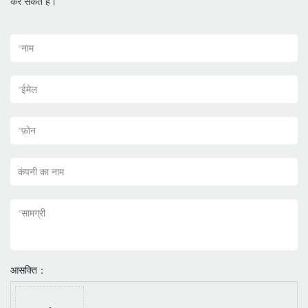
कर सकते हैं।
*
नाम
*
ईमेल
*
फ़ोन
कंपनी का नाम
*
सामग्री
आसक्ति：