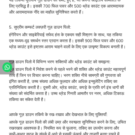
यह तकिया यूरोपीय गूज़ डाउन को समेटे हुए है, जो अपनी अद्वितीय कोमलता के
लिए प्रसिद्ध है। इसकी 700 फिल पावर और 500 थ्रेड काउंट एक आरामदायक
और आरामदायक नींद का माहौल सुनिश्चित करते हैं।
5. सुप्रीम कम्फर्ट लक्ज़री गूज़ डाउन पिलो:
हंगेरियन और साइबेरियाई सफेद हंस के एकदम सही मिश्रण के साथ, यह तकिया
एक मध्यम-दृढ़ समर्थन स्तर प्रदान करता है। इसकी 900 फिल पावर और 600
थ्रेड काउंट इसे इष्टतम आराम चाहने वालों के लिए एक उत्कृष्ट विकल्प बनाती है।
गूज़ डाउन पिलो में विभिन्न भरण शक्तियों और थ्रेड काउंट को समझना:
गूज़ डाउन पिलो में निवेश करने से पहले भरने की शक्ति और थ्रेड काउंट महत्वपूर्ण
तत्व हैं जिन पर विचार करना चाहिए। भरण शक्ति नीचे सामग्री की गुणवत्ता को
इंगित करती है, उच्च संख्या अधिक फुलदार और अधिक इन्सुलेटिंग तकिए का
प्रतिनिधित्व करती है। दूसरी ओर, थ्रेड काउंट, कपड़े के प्रति वर्ग इंच धागों की
संख्या को संदर्भित करता है। उच्च थ्रेड गिनती आमतौर पर नरम, अधिक टिकाऊ
तकिया का संकेत देती है।
आपके गूज़ डाउन तकिये के रख-रखाव और देखभाल के लिए युक्तियाँ:
आपके गूज़ डाउन पिलो की लंबी उम्र और स्वच्छता सुनिश्चित करने के लिए, उचित
रखरखाव आवश्यक है। नियमित रूप से फुलाना, तकिए का उपयोग करना और
कभी-कभार सूरज के संपर्क में आने से इसकी ऊंचाई और ताजगी बनाए रखने में