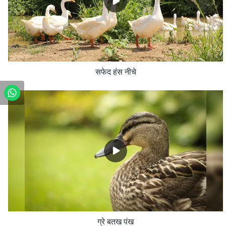
सफेद हंस नीचे
ग्रे बतख पंख