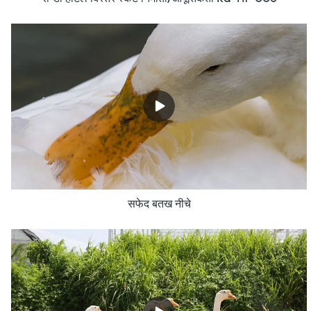
सफेद बतख नीचे