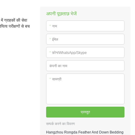
अपनी पूछताछ भेजें
ं ग्राहकों की सेवा
ित्व परीक्षणों से बच
*
नाम
*
ईमेल
*
फ़ोन/WhatsApp/Skype
कंपनी का नाम
*
सामग्री
प्रस्तुत
सम्पर्क करने का विवरण
Hangzhou Rongda Feather And Down Bedding