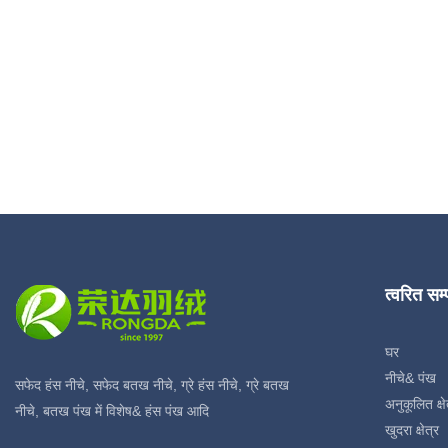
त्वरित सम
घर
नीचे& पंख
सफेद हंस नीचे, सफेद बतख नीचे, ग्रे हंस नीचे, ग्रे बतख
अनुकूलित क्षे
नीचे, बतख पंख में विशेष& हंस पंख आदि
खुदरा क्षेत्र