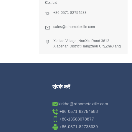
Co., Ltd.
+86-0571-82754588
sales@rdhometextile.com
Xialiao Village, NanXiu Road 3613，
Xiaoshan District,Hangzhou City,ZheJiang
Province,China.
संपर्क करें
kirkhe@rdhometextile.com
+86-0571-82754588
+86-13588078877
+86-0571-82733639