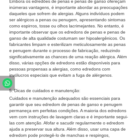
Embora os edredões de penas e penas de ganso ofereçam
inúmeras vantagens, é importante abordar as preocupações
daqueles que sofrem de alergias. Alguns indivíduos podem
ser alérgicos a penas ou penugem, apresentando sintomas
como espirros, tosse ou olhos lacrimejantes. No entanto, é
importante observar que os edredons de penas e penas de
ganso de alta qualidade costumam ser hipoalergênicos. Os
fabricantes limpam e esterilizam meticulosamente as penas
e penugem durante o processo de fabricação, reduzindo
significativamente as chances de uma reação alérgica. Além
disso, várias opções de edredons estão disponíveis para
pessoas propensas a alergias, como edredons com
invólucros especiais que evitam a fuga de alérgenos.
5. Dicas de cuidados e manutenção:
Cuidados e manutenção adequados são essenciais para
garantir que seu edredom de penas de ganso e penugem
permaneça em perfeitas condições. A maioria dos edredons
vem com instruções de lavagem claras e é importante segui-
las com atenção. Afofar e sacudir regularmente o edredom
ajuda a preservar sua altura. Além disso, usar uma capa de
edredom pode protegê-lo de manchas e respingos,