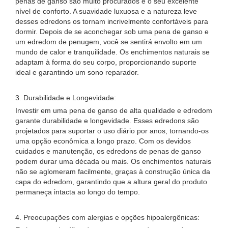
penas de ganso são muito procurados é o seu excelente
nível de conforto. A suavidade luxuosa e a natureza leve
desses edredons os tornam incrivelmente confortáveis ​​para
dormir. Depois de se aconchegar sob uma pena de ganso e
um edredom de penugem, você se sentirá envolto em um
mundo de calor e tranquilidade. Os enchimentos naturais se
adaptam à forma do seu corpo, proporcionando suporte
ideal e garantindo um sono reparador.
3. Durabilidade e Longevidade:
Investir em uma pena de ganso de alta qualidade e edredom
garante durabilidade e longevidade. Esses edredons são
projetados para suportar o uso diário por anos, tornando-os
uma opção econômica a longo prazo. Com os devidos
cuidados e manutenção, os edredons de penas de ganso
podem durar uma década ou mais. Os enchimentos naturais
não se aglomeram facilmente, graças à construção única da
capa do edredom, garantindo que a altura geral do produto
permaneça intacta ao longo do tempo.
4. Preocupações com alergias e opções hipoalergênicas: