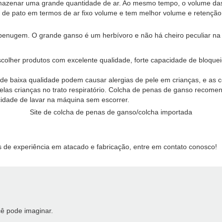
rmazenar uma grande quantidade de ar. Ao mesmo tempo, o volume das
e pato em termos de ar fixo volume e tem melhor volume e retenção 
 penugem. O grande ganso é um herbívoro e não há cheiro peculiar n
olher produtos com excelente qualidade, forte capacidade de bloqueio
 de baixa qualidade podem causar alergias de pele em crianças, e as
s crianças no trato respiratório. Colcha de penas de ganso recomendad
cidade de lavar na máquina sem escorrer.
Site de colcha de penas de ganso/colcha importada
 de experiência em atacado e fabricação, entre em contato conosco!
ê pode imaginar.