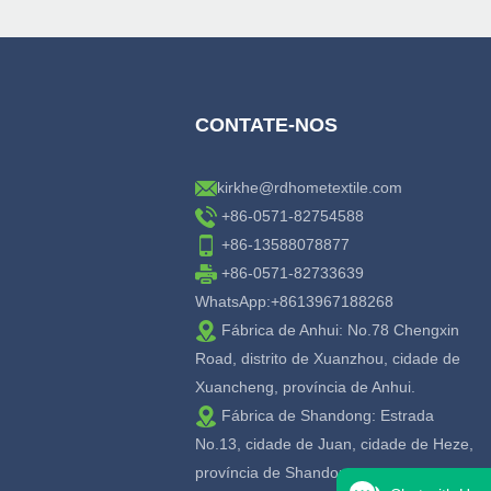
CONTATE-NOS
kirkhe@rdhometextile.com
+86-0571-82754588
+86-13588078877
+86-0571-82733639
WhatsApp:+8613967188268
Fábrica de Anhui: No.78 Chengxin
Road, distrito de Xuanzhou, cidade de
Xuancheng, província de Anhui.
Fábrica de Shandong: Estrada
No.13, cidade de Juan, cidade de Heze,
província de Shandong.