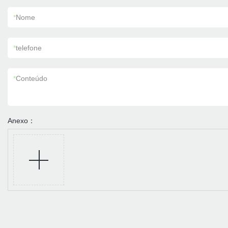
*
Nome
*
telefone
*
Conteúdo
Anexo：