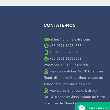
CONTATE-NOS
kirkhe@rdhometextile.com
+86-0571-82754588
+86-13588078877
+86-0571-82733639
WhatsApp:+8613967188268
Fábrica de Anhui: No.78 Chengxin
Road, distrito de Xuanzhou, cidade de
Xuancheng, província de Anhui.
Fábrica de Shandong: Estrada
No.13, cidade de Juan, cidade de Heze,
província de Shandong.
Chat with Us