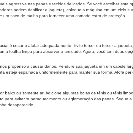
ais agressiva nas penas e tecidos delicados. Se você escolher esta 
dores podem danificar a jaqueta), coloque a máquina em um ciclo suav
 de um saco de malha para fornecer uma camada extra de proteção.
cial é secar e afofar adequadamente. Evite torcer ou torcer a jaqueta,
ma toalha limpa para absorver a umidade. Agora, você tem duas opçõ
os propenso a causar danos. Pendure sua jaqueta em um cabide larg
aqueta esteja espalhada uniformemente para manter sua forma. Afofe p
or baixo ou somente ar. Adicione algumas bolas de tênis ou tênis li
 para evitar superaquecimento ou aglomeração das penas. Seque a ja
enha desaparecido.