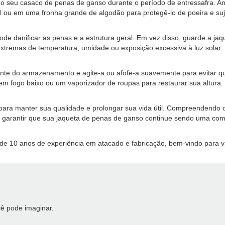
eu casaco de penas de ganso durante o período de entressafra. Antes
 ou em uma fronha grande de algodão para protegê-lo de poeira e suje
de danificar as penas e a estrutura geral. Em vez disso, guarde a ja
xtremas de temperatura, umidade ou exposição excessiva à luz solar.
nte do armazenamento e agite-a ou afofe-a suavemente para evitar 
 fogo baixo ou um vaporizador de roupas para restaurar sua altura.
ara manter sua qualidade e prolongar sua vida útil. Compreendendo o
antir que sua jaqueta de penas de ganso continue sendo uma compan
e 10 anos de experiência em atacado e fabricação, bem-vindo para vis
ê pode imaginar.