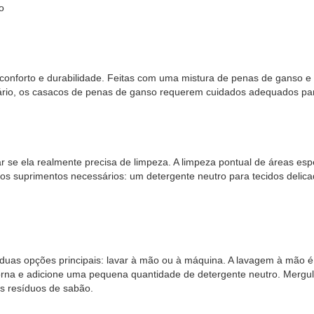
o
 conforto e durabilidade. Feitas com uma mistura de penas de ganso 
uário, os casacos de penas de ganso requerem cuidados adequados para
r se ela realmente precisa de limpeza. A limpeza pontual de áreas es
 os suprimentos necessários: um detergente neutro para tecidos deli
 duas opções principais: lavar à mão ou à máquina. A lavagem à mão é
rna e adicione uma pequena quantidade de detergente neutro. Mergul
s resíduos de sabão.