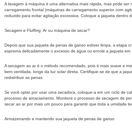
A lavagem à máquina é uma alternativa mais rápida, mas pode ser m
carregamento frontal (máquinas de carregamento superior com agita
reduzido para evitar agitação excessiva. Coloque a jaqueta dentro
Secagem e Fluffing: Ar ou máquina de secar?
Depois que sua jaqueta de penas de ganso estiver limpa, a etapa cru
esprema delicadamente o excesso de água ou enrole a jaqueta em u
A secagem ao ar é o método recomendado, pois é mais suave e men
bem ventilada, longe da luz solar direta. Certifique-se de que a j
redistribuir as penas.
Se você optar por usar uma secadora, coloque-a em um ciclo de cal
processo de amaciamento. Monitore o processo de secagem de perto
secar ao ar por mais um pouco para garantir que toda a umidade t
Armazenando e mantendo sua jaqueta de penas de ganso