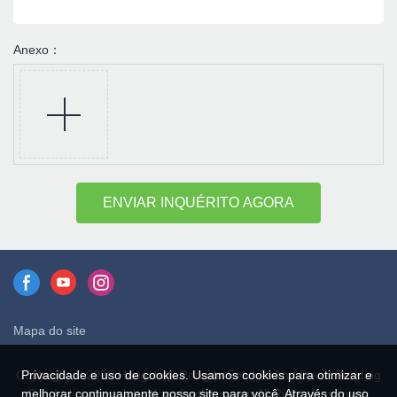
Anexo：
ENVIAR INQUÉRITO AGORA
Mapa do site
Privacidade e uso de cookies. Usamos cookies para otimizar e
Copyright © 2026 Hangzhou Rongda Feather And Down Bedding
melhorar continuamente nosso site para você. Através do uso
Co., Ltd. - www.globaldownfeathers.com All Rights Reserved.