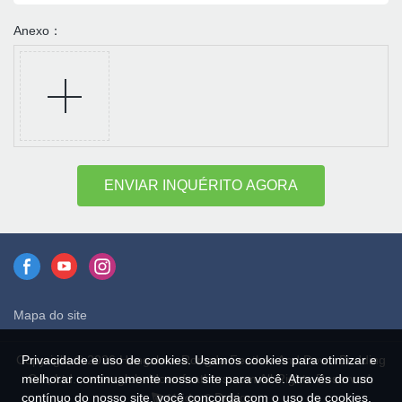
Anexo：
ENVIAR INQUÉRITO AGORA
Mapa do site
Privacidade e uso de cookies. Usamos cookies para otimizar e
Copyright © 2026 Hangzhou Rongda Feather And Down Bedding
melhorar continuamente nosso site para você. Através do uso
Co., Ltd. - www.globaldownfeathers.com All Rights Reserved.
contínuo do nosso site, você concorda com o uso de cookies.
Design