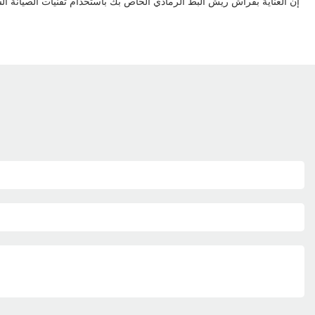
إن العناية بفراش ريش البط الرمادي الخاص بك باستخدام تقنيات الصيانة ا