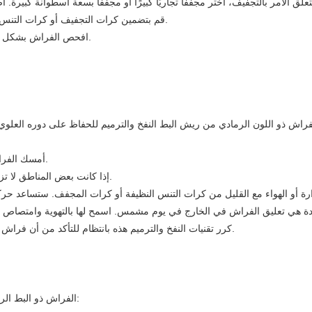
5. قم بتضمين كرات التجفيف أو كرات التنس النظيفة للمساعدة في استعادة الدور العلوي للفراش أثناء عملية التجفيف.
6. افحص الفراش بشكل متقطع أثناء دورة التجفيف للتأكد من تجفيفه بشكل متساوٍ وعدم تكتله معًا.
1. أمسك الفراش من الزوايا وقم بهزه بلطف لإعادة توزيع المجموعات السفلية بالتساوي.
2. إذا كانت بعض المناطق لا تزال تبدو مسطحة، استخدمي يديك لتدليك وتنعيم الجزء السفلي من الداخل.
5. كرر تقنيات النفخ والترميم هذه بانتظام للتأكد من أن فراش البط الرمادي الخاص بك يحافظ على فخامته ودوره العلوي لسنوات قادمة.
الفراش ذو البط الرمادي هو استثمار يستحق الحماية. اتبع هذه النصائح لحمايته من البقع والأضرار: