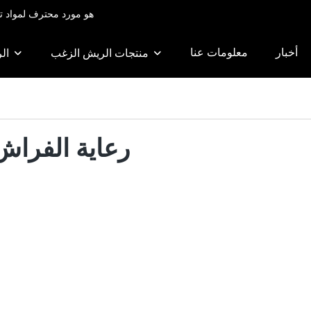
RongDa هو مورد محترف لموا
أخبار
معلومات عنا
منتجات الريش الزغب
ال
رعاية الفراش