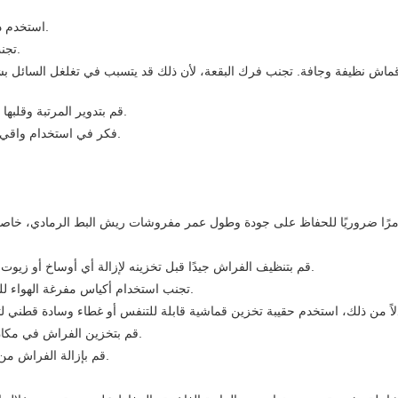
1. استخدم دائمًا غطاء لحاف أو ملاءة مثبتة لمنع الاتصال المباشر بين الفراش وبشرتك.
2. تجنب الأكل أو الشرب في السرير لتقليل مخاطر الانسكابات أو البقع العرضية.
4. قم بتدوير المرتبة وقلبها بانتظام لضمان التآكل والتمزق، مما يسهل إطالة عمر فراش البط الرمادي.
5. فكر في استخدام واقي المرتبة لحماية الفراش من الانسكابات والغبار والمواد المسببة للحساسية.
1. قم بتنظيف الفراش جيدًا قبل تخزينه لإزالة أي أوساخ أو زيوت أو بقع. وهذا يضمن عدم إتلاف أي بقايا للنسيج أو جذب الآفات أثناء تخزينها.
2. تجنب استخدام أكياس مفرغة الهواء للتخزين على المدى الطويل، لأنها يمكن أن تضغط وتتلف التجمعات السفلية.
4. قم بتخزين الفراش في مكان جاف وبارد، بعيدًا عن أشعة الشمس المباشرة ودرجات الحرارة القصوى.
5. قم بإزالة الفراش من التخزين بشكل دوري وقم بنفخه لمنع التشابك والحفاظ على دوره العلوي.