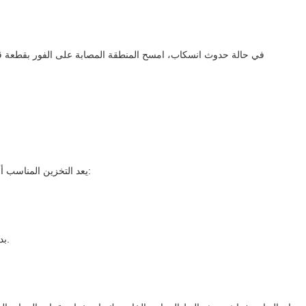
يعد التخزين المناسب أمرًا ضروريًا للحفاظ على جودة وطول عمر مفروشات ريش البط الرمادي، خاصة خلال المواسم التي لا تكون قيد الاستخدام. اتبع هذه النصائح للتخزين الفعال:
3. بدلاً من ذلك، استخدم حقيبة تخزين قماشية قابلة للتنفس أو غطاء وسادة قطني لتخزين فراش البط الرمادي. وهذا يسمح بتدوير الهواء ويمنع تراكم الرطوبة.