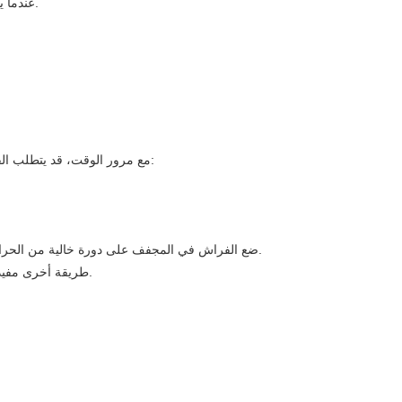
4. عندما يتعلق الأمر بالتجفيف، اختر مجففًا تجاريًا كبيرًا أو مجففًا بسعة أسطوانة كبيرة. اضبط المجفف على درجة حرارة منخفضة أو دورة زغب هوائية/بدون حرارة.
مع مرور الوقت، قد يتطلب الفراش ذو اللون الرمادي من ريش البط النفخ والترميم للحفاظ على دوره العلوي وراحته الأصلية. فيما يلي بعض التقنيات البسيطة لتنشيط الفراش الخاص بك:
3. ضع الفراش في المجفف على دورة خالية من الحرارة أو الهواء مع القليل من كرات التنس النظيفة أو كرات المجفف. ستساعد حركة الكرات على فصل المجموعات السفلية واستعادة الدور العلوي للفراش.
4. طريقة أخرى مفيدة هي تعليق الفراش في الخارج في يوم مشمس. اسمح لها بالتهوية وامتصاص ضوء الشمس بشكل طبيعي، مما له تأثير منشط على المجموعات السفلية.