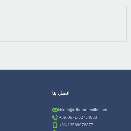
اتصل بنا
kirkhe@rdhometextile.com
+86-0571-82754588
+86-13588078877