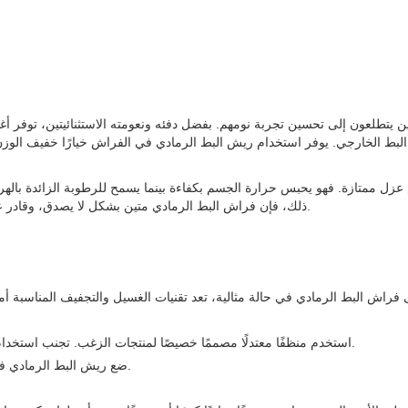
الذين يتطلعون إلى تحسين تجربة نومهم. بفضل دفئه ونعومته الاستثنائيتين، توفر
 عزل ممتازة. فهو يحبس حرارة الجسم بكفاءة بينما يسمح للرطوبة الزائدة بالهرو
ذلك، فإن فراش البط الرمادي متين بشكل لا يصدق، وقادر على الحفاظ على ارتفاعه وجودته حتى مع الاستخدام المستمر لسنوات عديدة.
1. استخدم منظفًا معتدلًا مصممًا خصيصًا لمنتجات الزغب. تجنب استخدام مواد التبييض أو منعم الأقمشة لأنها قد تلحق الضرر بالمجموعات السفلية.
2. ضع ريش البط الرمادي في غسالة ذات سعة كبيرة. استخدم الماء البارد في دورة لطيفة أو حساسة.