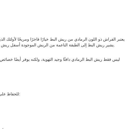
يعتبر الفراش ذو اللون الرمادي من ريش البط خيارًا فاخرًا ومريحًا لأولئك 
يشير ريش البط إلى الطبقة الناعمة من الريش الموجودة أسفل ريش البط الخارجي. يوفر استخدام ريش البط الرمادي في الفراش خيارًا خفيف الوزن وجيد التهوية وينظم درجة حرارة الجسم، مما يضمن نومًا مريحًا طوال الليل.
ليس فقط ريش البط الرمادي دافئًا وجيد التهوية، ولكنه يوفر أيضًا خصائص
للحفاظ على فراش البط الرمادي في حالة مثالية، تعد تقنيات الغسيل والتجفيف المناسبة أمرًا بالغ الأهمية. اتبع هذه الخطوات للحصول على عملية تنظيف شاملة ولطيفة: