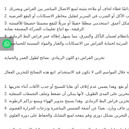
3. في حالة حدوث انسكاب، امسح المنطقة المصابة على الفور بقطعة قماش نظيفة وجافة. تجنب فرك البقعة، لأن ذلك قد يتسبب في تغلغل السائل بشكل أعمق. استخدمي منظفًا خفيفًا أو مزيلًا للبقع مصممًا خصيصًا للأقمشة
الرقيقة، مع اتباع تعليمات الشركة المصنعة بعناية.
تخزين الفراش ذو اللون الرمادي: نصائح لطول العمر والحماية