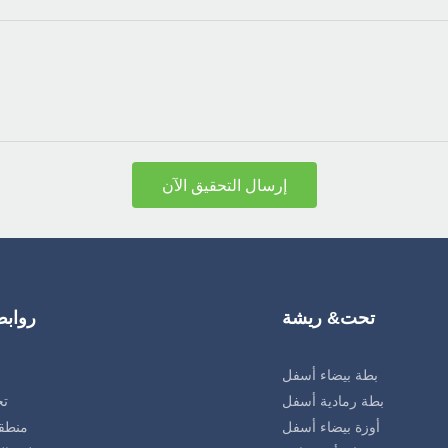
إرسال التحقيق الآن
تحت& ريشة
رواب
بطة بيضاء أسفل
بطة رمادية أسفل
تح
أوزة بيضاء أسفل
منطق