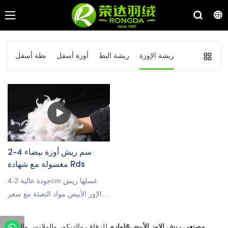
ريشة الإوزة
ريشة البط
أوزة أسفل
بطة أسفل
2-4 سم ريش أوزة بيضاء
مغسولة مع شهادة Rds
جودة عالية 2-4cm غسلها ريش
الإوز الأبيض مواد التعبئة مع سعر
الجملة مصنع الصين وشهادة RDS ،
مرحبا بكم في الاتصال بنا!
مصنعي ريش الإوز الأبيض&لوازم
للزفاف والديكور والملابس والمواد