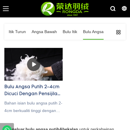
Itik Turun
Angsa Bawah
Bulu Itik
Bulu Angsa
Bulu Angsa Putih 2-4cm
Dicuci Dengan Pensijilan
Rds
Bahan isian bulu angsa putih 2-
4cm berkualiti tinggi dengan
harga borong kilang China dan
pensijilan RDS, dialu-alukan
Pengeluar bulu angsa putih&bekalan
untuk perkahwinan,