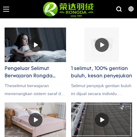
Pengeluar Selimut
1 selimut, 100% gentian
Berwajaran Rongda
buluh, kesan penyejukan
Custom/ Borong
Theselimut berwajaran
Selimut penyejuk gentian buluh
menenangkan sistem saraf dan
ini dijual secara individu.
menimbulkan perasaan tenang
Sarungnya diperbuat daripada
dan kelonggaran melalui
100% gentian buluh dan
rangsangan tekanan sentuhan
disertakan dengan elemen
dalam, yang dianggap sebagai
penyejuk untuk membantu
pelukan seluruh badan. Jika
anda menyejukkan badan. Ia