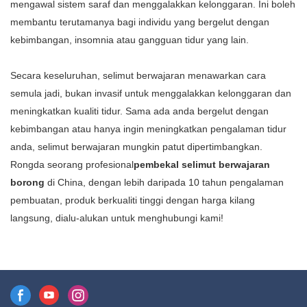
mengawal sistem saraf dan menggalakkan kelonggaran. Ini boleh
sepenuhnya. Ia kekal lembut
keperluan anda.
membantu terutamanya bagi individu yang bergelut dengan
dan bebas pil walaupun
kebimbangan, insomnia atau gangguan tidur yang lain.
selepas banyak cucian,
menjadikannya sesuai untuk
Secara keseluruhan, selimut berwajaran menawarkan cara
ruang yang berbeza dan
semula jadi, bukan invasif untuk menggalakkan kelonggaran dan
kegunaan harian.
meningkatkan kualiti tidur. Sama ada anda bergelut dengan
kebimbangan atau hanya ingin meningkatkan pengalaman tidur
anda, selimut berwajaran mungkin patut dipertimbangkan.
Rongda seorang profesional
pembekal selimut berwajaran
borong
di China, dengan lebih daripada 10 tahun pengalaman
pembuatan, produk berkualiti tinggi dengan harga kilang
langsung, dialu-alukan untuk menghubungi kami!