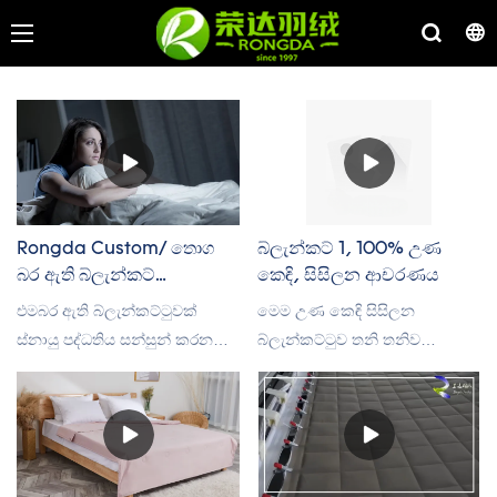
Rongda Custom/ තොග
බ්ලැන්කට් 1, 100% උණ
බර ඇති බ්ලැන්කට්
කෙඳි, සිසිලන ආචරණය
නිෂ්පාදකයා
එමබර ඇති බ්ලැන්කට්ටුවක්
මෙම උණ කෙඳි සිසිලන
ස්නායු පද්ධතිය සන්සුන් කරන
බ්ලැන්කට්ටුව තනි තනිව
අතර ගැඹුරු ස්පර්ශ පීඩන
විකුණනු ලැබේ. ආවරණය 100%
උත්තේජනයක් හරහා සන්සුන් හා
උණ කෙඳි වලින් සාදා ඇති අතර
විවේකී හැඟීමක් ඇති කරයි, එය
ඔබව සිසිල්ව තබා ගැනීමට
අත්‍යවශ්‍යයෙන්ම සම්පූර්ණ
උපකාරී වන සිසිලන මූලද්‍රව්‍ය
ශරීරයක් වැළඳ ගැනීමක් ලෙස
ඇතුළත් වේ. එය හුස්ම ගත හැකි,