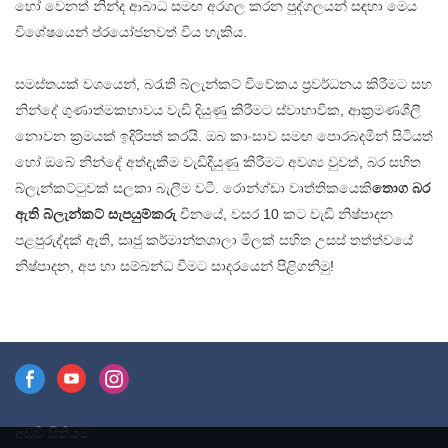
හෝ වෙනත් නින්ද ආබාධ සමඟ අරගල කරන පුද්ගලයන් සඳහා මෙය
පසුව පවා මෘදු හා පෙති රහිතව
විශේෂයෙන් ප්රයෝජනවත් විය හැකිය.
පවතින අතර, එය විවිධ
අවකාශයන් සහ එදිනෙදා භාවිතය
සමස්තයක් වශයෙන්, බරැති බ්ලැන්කට් විවේකය ප්‍රවර්ධනය කිරීමට සහ
සඳහා විශිෂ්ට කරයි.
නින්දේ ගුණාත්මකභාවය වැඩි දියුණු කිරීමට ස්වාභාවික, ආක්‍රමණශීලී
නොවන ක්‍රමයක් ඉදිරිපත් කරයි. ඔබ කාංසාව සමඟ පොරබදමින් සිටියත්
හෝ ඔබේ නින්දේ අත්දැකීම වැඩිදියුණු කිරීමට අවශ්‍ය වුවත්, බර සහිත
බ්ලැන්කට්ටුවක් සලකා බැලීම වටී. රොන්ග්ඩා වෘත්තිකයෙකි
තොග බර
ඇති බ්ලැන්කට් සැපයුම්කරු
චීනයේ, වසර 10 කට වැඩි නිෂ්පාදන
පළපුරුද්දක් ඇති, සෘජු කර්මාන්තශාලා මිලක් සහිත උසස් තත්ත්වයේ
නිෂ්පාදන, අප හා සම්බන්ධ වීමට සාදරයෙන් පිළිගනිමු!
අඩවි සිතියම