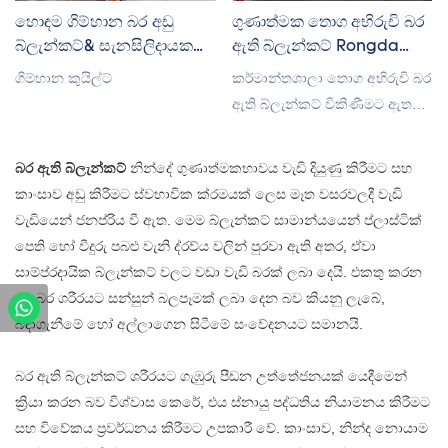
සැලකේ. ඔබ ආතතිය හා කාංසාව
වායු ප්‍රවාහය ප්‍රවර්ධනය කරන
හොඳම ගිම්හාන බර අඩු
ගුණාත්මක තොග අභිරුචි බර
සමඟ පොරබදන්නේ නම්, බර
අතර එම උණුසුම් හා හුස්ම
බ්ලැන්කට්& සැනසිලිදායක
ඇති බ්ලැන්කට් Rongda
සහිත බ්ලැන්කට්ටුවක් විශිෂ්ට
හිරවීමේ හැඟීම ලිහිල් කරයි,
සැපයුම්කරු
විකිණීමට ඇත
ගිම්හාන කුයිල්ට්
කර්මාන්තශාලා තොග අභිරුචි බර
තේරීමක් වේ.
ගිම්හානය සඳහා පරිපූර්ණයි. ඔබට
ඇති බ්ලැන්කට් විකිණීමට ඇත
කොළ, කහ, රෝස සහ නිල් වැනි
වෙළඳපොලේ ඇති සමාන
වර්ණ කිහිපයකින් තෝරා ගත
නිෂ්පාදන සමඟ සසඳන විට, එය
බර ඇති බ්ලැන්කට්
නින්දේ ගුණාත්මකභාවය වැඩි දියුණු කිරීමට සහ
හැකිය, සියල්ලම බොහෝ කාමර
කාර්ය සාධනය, ගුණාත්මකභාවය,
කාංසාව අඩු කිරීමට ස්වභාවික ක්රමයක් ලෙස මෑත වසරවලදී වැඩි
සැකසුම් වලට ගැලපෙන සරල
පෙනුම යනාදිය අනුව අසමසම
වැඩියෙන් ජනප්රිය වී ඇත. මෙම බ්ලැන්කට් සාමාන්යයෙන් ප්ලාස්ටික්
විලාසිතාවකින්. එය විවිධ
කැපී පෙනෙන වාසි ඇති අතර
පෙති හෝ වීදුරු පබළු වැනි ද්රව්ය වලින් පුරවා ඇති අතර, ඒවා
ප්‍රමාණවලින් පැමිණේ:
වෙළඳපොලේ හොඳ නමක් භුක්ති
සාම්ප්රදායික බ්ලැන්කට් වලට වඩා වැඩි බරක් ලබා දෙයි. එකතු කරන
90x100cm, 100x150cm,
විඳියි. Rongda අතීත නිෂ්පාදනවල
ලද බර ශරීරයට සන්සුන් බලපෑමක් ලබා දෙන බව කියනු ලැබේ,
150x200cm, 180x200cm, සහ
දෝෂ සාරාංශ කරයි, සහ ඒවා
බදාගැනීමේ හෝ අල්ලාගෙන සිටීමේ සංවේදනයට සමානයි.
200x230cm. කුඩා ප්‍රමාණ නින්ද
අඛණ්ඩව වැඩි දියුණු කරයි.
බ්ලැන්කට් ලෙස හොඳින් ක්‍රියා
විකිණීමට ඇති කර්මාන්තශාලා
බර ඇති බ්ලැන්කට් ශරීරයට ගැඹුරු පීඩන උත්තේජනයක් යෙදීමෙන්
කරන අතර විශාල ඒවාට ඇඳක්
තොග අභිරුචි බර ඇති බ්ලැන්කට්
ක්‍රියා කරන බව විශ්වාස කෙරේ, එය ස්නායු පද්ධතිය නියාමනය කිරීමට
සම්පූර්ණයෙන්ම ආවරණය කළ
වල පිරිවිතර ඔබේ අවශ්‍යතා අනුව
සහ විවේකය ප්‍රවර්ධනය කිරීමට උපකාරී වේ. කාංසාව, නින්ද නොයාම
හැකිය. එය බොහෝ සේදීමෙන්
අභිරුචිකරණය කළ හැකිය.