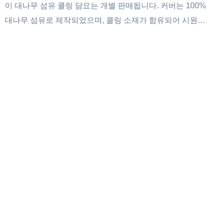
이 대나무 섬유 쿨링 담요는 개별 판매됩니다. 커버는 100%
대나무 섬유로 제작되었으며, 쿨링 소재가 함유되어 시원함
을 유지해 줍니다. 통기성이 뛰어나 공기 순환을 촉진하고 덥
고 답답한 느낌을 완화시켜 주어 여름철에 특히 좋습니다. 녹
색, 노란색, 분홍색, 파란색 등 다양한 색상이 있으며, 심플한
디자인으로 어떤 방에도 잘 어울립니다. 사이즈는 90x100cm,
100x150cm, 150x200cm, 180x200cm, 200x230cm 등 다양
하게 준비되어 있습니다. 작은 사이즈는 낮잠용 담요로, 큰 사
이즈는 침대 전체를 덮을 수 있습니다. 여러 번 세탁 후에도
부드러움을 유지하고 보풀이 생기지 않아 다양한 공간과 일
상에서 사용하기에 좋습니다.