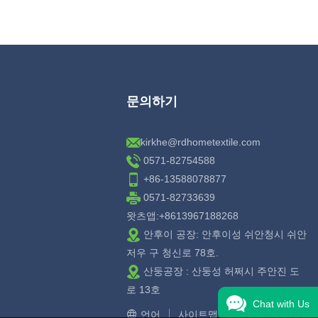
문의하기
kirkhe@rdhometextile.com
0571-82754588
+86-13588078877
0571-82733639
왓츠앱:+8613967188268
안후이 공장: 안후이성 쉬안청시 쉬안
저우 구 청신로 78호.
산둥공장 : 산둥성 허쩌시 주안진 도
로 13호
Chat with Us
언어
사이트맵