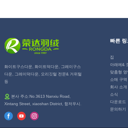
다.Rongda는 과거 제품의 결함을 요약하고, 지속적으로 개선
합니다. 판매용 공장 도매 맞춤형 가중 담요의 사양은 필요에
따라 맞춤화할 수 있습니다.
빠른 링
집
아래에& 
화이트구스다운, 화이트덕다운, 그레이구스
맞춤형 영
다운, 그레이덕다운, 오리깃털 전문& 거위털
소매 구역
등
회사 소개
소식
본사 주소:No.3613 Nanxiu Road,
다운로드
Xintang Street, xiaoshan District, 항저우시.
문의하기