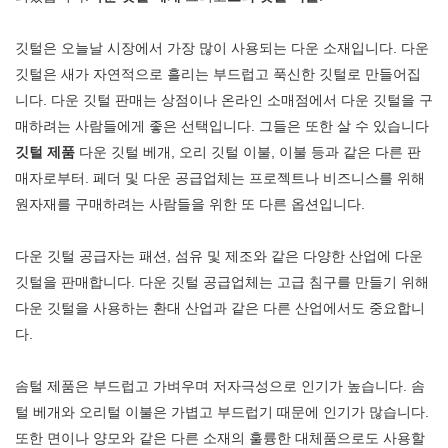
입니다. 큰 베개에 약간 작은 베
매트리스 커버, 208x218cm 이
매트리스 커버, 208x218cm 이
갯잇을 사용하면 베개가 베갯잇
깃털은 오늘날 시장에서 가장 많이 사용되는 다운 소재입니다. 다운
불, 50x65cm 베개 커버 2개, 그
불, 50x65cm 베개 커버 2개, 그
안에 꼭 맞게 들어가 더욱 풍성
깃털은 새가 자연적으로 흘리는 부드럽고 푹신한 깃털로 만들어집
리고 50x75cm 베개 커버 2개로
리고 50x75cm 베개 커버 2개로
하고 꼿꼿하게 서 있는 것처럼
니다. 다운 깃털 판매는 상점이나 온라인 소매점에서 다운 깃털을 구
구성되어 있습니다. Q 사이즈는
구성되어 있습니다. Q 사이즈는
보여 시각적으로 보기 좋고, 베
매하려는 사람들에게 좋은 선택입니다. 그들은 또한 살 수 있습니다
228x259cm 시트, 152x203cm
228x259cm 시트, 152x203cm
개가 헐렁하거나 처져 보이는 것
깃털 제품
다운 깃털 베개, 오리 깃털 이불, 이불 등과 같은 다른 판
매트리스 커버, 223x223cm 이
매트리스 커버, 223x223cm 이
을 방지할 수 있습니다. 이 세트
매자로부터. 페더 및 다운 공급업체는 프로젝트나 비즈니스를 위해
불, 50x65cm 베개 커버 2개,
불, 50x65cm 베개 커버 2개,
는 소파, 침실 등 다양한 공간에
원자재를 구매하려는 사람들을 위한 또 다른 옵션입니다.
50x75cm 베개 커버 2개로 구성
50x75cm 베개 커버 2개로 구성
잘 어울리며, 실용성과 스타일의
되어 있습니다. K 사이즈는
되어 있습니다. K 사이즈는
균형을 이루어 다양한 연출 및
다운 깃털 공급자는 패션, 섬유 및 제조와 같은 다양한 산업에 다운
259x274cm 시트, 198x203cm
259x274cm 시트, 198x203cm
사용 요구를 충족합니다.
깃털을 판매합니다. 다운 깃털 공급업체는 고급 침구를 만들기 위해
매트리스 커버, 228x259cm 이
매트리스 커버, 228x259cm 이
다운 깃털을 사용하는 환대 산업과 같은 다른 산업에서도 중요합니
불, 50x90cm 베개 커버 2개,
불, 50x90cm 베개 커버 2개,
다.
50x101cm 베개 커버 2개로 구
50x101cm 베개 커버 2개로 구
성되어 있습니다. 세트 전체의
성되어 있습니다. 세트 전체의
솜털 제품은 부드럽고 가벼우며 저자극성으로 인기가 높습니다. 솜
겉감은 100% 폴리에스터 소재
겉감은 100% 폴리에스터 소재
털 베개와 오리털 이불은 가볍고 부드럽기 때문에 인기가 많습니다.
로 제작되어 구김이 잘 가지 않
로 제작되어 구김이 잘 가지 않
또한 면이나 양모와 같은 다른 소재의 훌륭한 대체품으로도 사용할
고, 세탁 후에도 색이 바래거나
고, 세탁 후에도 색이 바래거나