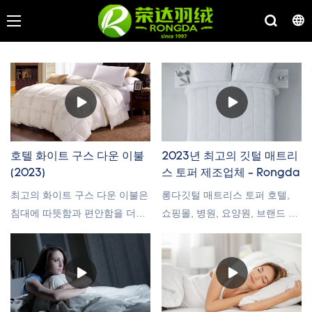
호텔 화이트 구스 다운 이불
2023년 최고의 깃털 매트리
(2023)
스 토퍼 제조업체 - Rongda
최고의 화이트 구스 다운 이불은
롱다깃털 매트리스 토퍼 호텔,
침대에 따뜻함과 편안함을 더할
쇼핑몰, 병원, 요양원, 브랜드 소
수 있으며 다운 이불은 따뜻함과
유자 및 유통업체에 원스톱 침구
편안함으로 많은 사랑을 받고 있
생산을 제공합니다. 우리는 자체
습니다. 양질의 침구는 편안한
다운 및 오리 다운 원료와 강력
침실 환경을 조성하고 밤에 온도
한 생산 기반을 보유하고 있습니
를 조절하는 데 도움이 되기 때
다. 사용자 정의 요구 사항이 있