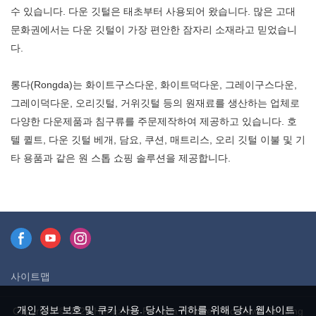
수 있습니다. 다운 깃털은 태초부터 사용되어 왔습니다. 많은 고대
변형되지 않아 관리가 간편합니
변형되지 않아 관리가 간편합니
문화권에서는 다운 깃털이 가장 편안한 잠자리 소재라고 믿었습니
다. 이불 속 충전재 또한 100%
다. 이불 속 충전재 또한 100%
다.
폴리에스터 섬유로 되어 있어 폭
폴리에스터 섬유로 되어 있어 폭
신함을 오래 유지하고 뭉치거나
신함을 오래 유지하고 뭉치거나
롱다(Rongda)는 화이트구스다운, 화이트덕다운, 그레이구스다운,
납작해지지 않아 장기간 사용해
납작해지지 않아 장기간 사용해
그레이덕다운, 오리깃털, 거위깃털 등의 원재료를 생산하는 업체로
도 형태가 변형되지 않습니다.
도 형태가 변형되지 않습니다.
다양한 다운제품과 침구류를 주문제작하여 제공하고 있습니다. 호
모든 침구류가 세트로 구성되어
모든 침구류가 세트로 구성되어
텔 퀼트, 다운 깃털 베개, 담요, 쿠션, 매트리스, 오리 깃털 이불 및 기
있어 추가 구성품을 따로 구매할
있어 추가 구성품을 따로 구매할
타 용품과 같은 원 스톱 쇼핑 솔루션을 제공합니다.
필요 없이 간편하게 완벽한 침실
필요 없이 간편하게 완벽한 침실
을 꾸밀 수 있으며, 다양한 침실
을 꾸밀 수 있으며, 다양한 침실
분위기에 잘 어울립니다.
분위기에 잘 어울립니다.
사이트맵
개인 정보 보호 및 쿠키 사용. 당사는 귀하를 위해 당사 웹사이트
Copyright © 2026 Hangzhou Rongda Feather And Down Bedding