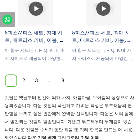
면이나 식은땀으로 고생하시는
한 세트를 갖출 수 있습니다. 독
분들에게 좋습니다. 깃털 매트리
일산 벨벳 베개 커버는 100% 폴
스 토퍼 구매에 관심이 있으신
리에스터 소재로 제작되어 부드
분들을 위해 Rongda는 2023년
럽고 매끄러우며 통기성이 뛰어
5피스/7피스 세트, 침대 시
5피스/7피스 세트, 침대 시
프리미엄 깃털 매트리스 토퍼 가
납니다. 지퍼가 있어 쉽게 열고
트, 매트리스 커버, 이불, 베
트, 매트리스 커버, 이불, 베
장 인기 있는 매트리스 토퍼를
세탁할 수 있어 매일 편리하게
개 커버 포함, 다크 그레이
개 커버 포함, 진녹색
이 침구 세트는 T, F, Q, K 네 가
이 침구 세트는 T, F, Q, K 네 가
출시하여 최고의 제품을 제공하
관리할 수 있습니다. 세트에 포
색상
지 사이즈로 제공되어 다양한 침
지 사이즈로 제공되어 다양한 침
고 완벽한 깃털 침대를 찾는 데
함된 거위털 베개는 100% 면 커
대 유형에 맞춰 필요한 모든 침
대 유형에 맞춰 필요한 모든 침
도움을 드리고 있습니다.
버에 95% 흰 거위털과 5% 흰 오
구류를 한 번에 구매할 수 있습
구류를 한 번에 구매할 수 있습
리털로 채워져 있으며, 풍성한
1
2
3
...
8
니다. T 사이즈는 5피스 세트로,
니다. T 사이즈는 5피스 세트로,
볼륨감을 유지하도록 가공되었
167x243cm 시트, 99x190cm 매
167x243cm 시트, 99x190cm 매
습니다. 사이즈는 두 가지 옵션
깃털은 옛날부터 인간에 의해 사치, 아름다움, 우아함의 상징으로 사
트리스 커버, 172x223cm 이불,
트리스 커버, 172x223cm 이불,
이 있습니다. 첫 번째는
용되었습니다. 다운 깃털의 푹신하고 가벼운 특성은 부드러움의 편
그리고 50x65cm와 50x75cm 베
그리고 50x65cm와 50x75cm 베
45x45cm 베개 커버 2개와
안함을 느끼고 싶은 인간에게 완벽한 선택입니다. 다운은 새의 몸에
개 커버 각 1개로 구성되어 있습
개 커버 각 1개로 구성되어 있습
50x50cm 거위털 베개 세트이고,
서 발견되는 깃털의 일종입니다. 가볍고 부드러우며 무게감이 있습
니다. F, Q, K 사이즈는 모두 7피
니다. F, Q, K 사이즈는 모두 7피
두 번째는 50x50cm 베개 커버 2
니다. 다운 깃털은 수세기 동안 직물 및 기타 항목을 만드는 데 사용
스 세트입니다. F 사이즈는
스 세트입니다. F 사이즈는
개와 55x55cm 거위털 베개 세트
되었습니다.
다운 깃털 베개
그리고
오리 깃털 이불
.
205x243cm 시트, 137x190cm
205x243cm 시트, 137x190cm