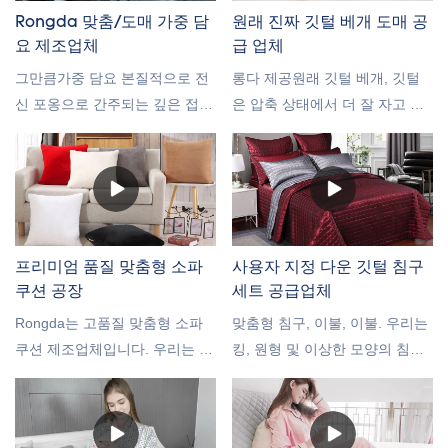
문에 잠자는 사람에게 좋습니다.
으면 저희에게 연락하십시오
Rongda 맞춤/도매 가중 담
원래 진짜 깃털 베개 도매 공
요 제조업체
급 업체
그만큼가중 담요 본질적으로 전
롱다 제공원래 깃털 베개, 깃털
신 포옹으로 간주되는 깊은 접촉
은 압축 상태에서 더 잘 자고 베
압력 자극을 통해 신경계를 진정
개 구석에서자는 사람들은 질식
시키고 차분하고 편안한 느낌을
하지 않기 때문에 최고의 무거운
유도합니다. 스트레스와 불안으
깃털 베개 중 하나를 찾을 것입
로 어려움을 겪고 있다면 무게가
니다. 단단한 깃털 베개는 문지
있는 담요가 좋은 선택입니다.
르고 압축하기가 더 쉽습니다.
그래서 베개 애호가들은 우리 회
프리미엄 품질 맞춤형 소파
사용자 지정 다운 깃털 침구
사를 사랑합니다진짜 깃털 베개.
쿠션 공장
세트 공급업체
Rongda는 고품질 맞춤형 소파
맞춤형 침구, 이불, 이불. 우리는
쿠션 제조업체입니다. 우리는 당
킹, 원형 및 이상한 모양의 침대
신을 위해 편안한 소파 쿠션을
를 포함한 모든 크기의 침구를
생산하고 맞춤화할 수 있습니다.
제공하고 직물, 색상, 패턴, 프린
상담을 환영합니다
트 및 크기 조합을 선택하여 리