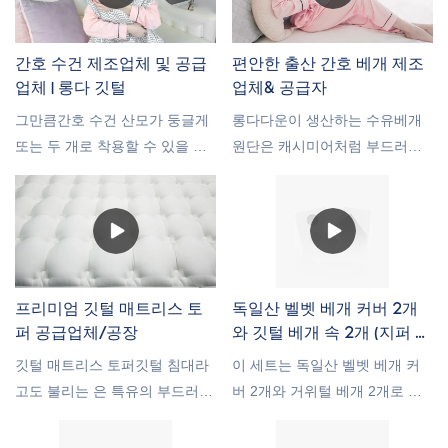
넨과 액세서리에 개인적인 느낌
을 더합니다. 견적을 받으려면
전화나 이메일을 보내주십시오.
간호 수건 제조업체 및 공급
편안한 출산 간호 베개 제조
업체 | 롱다 깃털
업체& 공급자
그만큼간호 수건 산모가 둥글게
롱다다운이 생산하는 수유베개
또는 두 개로 착용할 수 있을 만
원단은 캐시미어처럼 부드러운
큼 충분히 긴 다용도 모유 수유
숏플리스 원단을 사용하였습니
스카프입니다. 신축성이 뛰어난
다. 물방울 무늬와 줄무늬에서
원단으로 제작된 당사의 수유 커
양각 인쇄에 이르기까지 수십 가
버 또는 유모차는 단 5초만에 착
지 패턴, 색상 및 질감이 있습니
용할 수 있습니다.
다. 무독성 임산부 수유베개
프리미엄 깃털 매트리스 토
독일산 벨벳 베개 커버 2개
퍼 공급업체/공장
와 깃털 베개 속 2개 (지퍼 포
함, 세탁 가능)
깃털 매트리스 토퍼깃털 침대라
이 세트는 독일산 벨벳 베개 커
고도 불리는 은 특유의 부드러움
버 2개와 거위털 베개 2개로 구
과 구름 같은 촉감으로 많은 이
성되어 있어, 베개 커버와 베개
들에게 사랑받고 있습니다. 열수
를 따로 구매할 필요 없이 완벽