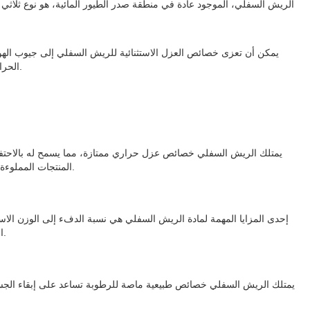
الريش السفلي، الموجود عادة في منطقة صدر الطيور المائية، هو نوع ثلاثي 
يمكن أن تعزى خصائص العزل الاستثنائية للريش السفلي إلى جيوب الهواء 
الحرارة. بالإضافة إلى ذلك، فإن وجود الزيوت الطبيعية على الريش السفلي يجعلها مقاومة للماء، مما يضمن بقاء قدراتها العازلة سليمة حتى عند تعرضها للرطوبة.
يمتلك الريش السفلي خصائص عزل حراري ممتازة، مما يسمح له بالاحتفاظ
المنتجات المملوءة بمادة الريش الريش الدفء والراحة في البيئات الباردة، مما يجعلها مرغوبة للغاية للأفراد الذين يعيشون في مناخات باردة أو يشاركون في الأنشطة الخارجية.
إحدى المزايا المهمة لمادة الريش السفلي هي نسبة الدفء إلى الوزن الاست
العناصر المملوءة بالريش، مثل السترات أو أكياس النوم، سهلة الحمل للغاية ومثالية للمسافرين وعشاق الهواء الطلق الذين يبحثون عن معدات صغيرة الحجم.
يمتلك الريش السفلي خصائص طبيعية ماصة للرطوبة تساعد على إبقاء الجسم ج