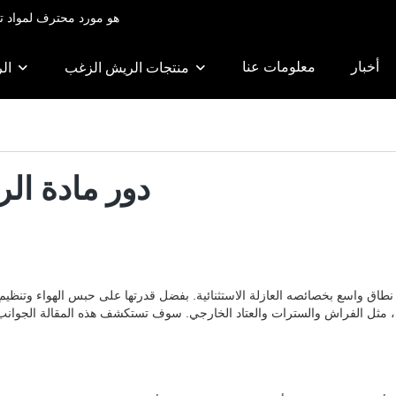
RongDa هو مورد محترف لموا
أخبار
معلومات عنا
منتجات الريش الزغب
ال
دور مادة ال
 واسع بخصائصه العازلة الاستثنائية. بفضل قدرتها على حبس الهواء وتنظيم در