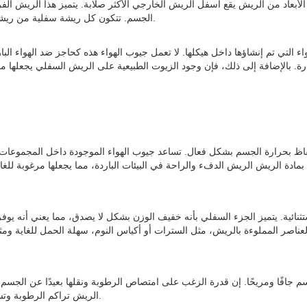
الأبعاد من الريش يقع أسفل الريش الخارجي الأكثر صلابة. يتميز هذا الريش ا
الجسم. تتكون كل ريشة سفلية من ريشة مركزية ذات فروع عديدة، تشكل بنية دقيقة تمكنها من حبس الهواء بكفاءة.
التي تم إنشاؤها داخل هيكلها. لا تعمل جيوب الهواء هذه كحاجز ضد الهواء الب
 بحرارة الجسم بشكل فعال. تساعد جيوب الهواء الموجودة داخل المجموعات ال
ثنائية. يتميز الجزء السفلي بأنه خفيف الوزن بشكل لا يصدق، مما يعني أنه يوف
افًا ومريحًا. إن قدرة الزغب على امتصاص الرطوبة ونقلها بعيدًا عن الجسم 
الريش تراكم الرطوبة وتساعد في الحفاظ على مناخ محلي جاف، خاصة في البيئات النشطة أو الرطبة.