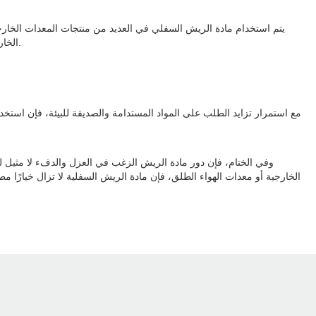
يتم استخدام مادة الريش السفلي في العديد من منتجات المعدات الخارجية
الخارجية بشكل مريح. من قمم الجبال الثلجية إلى التخييم الشتوي، تثبت المعدات المملوءة بالأسفل أنها لا تقدر بثمن في الحفاظ على الدفء ومنع فقدان الحرارة.
مع استمرار تزايد الطلب على المواد المستدامة والصديقة للبيئة، فإن استخ
وفي الختام، فإن دور مادة الريش الزغب في العزل والدفء لا مثيل له.
الخارجية أو معدات الهواء الطلق، فإن مادة الريش السفلية لا تزال خيارًا مطل