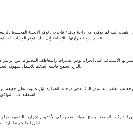
 بتقدير كبير لما يوفره من راحة ودفء فاخرين. توفر الألحفة المحشوة بالري
تنظيم درجة حرارتها. بالإضافة إلى ذلك، توفر الوسائد المصنوعة من الريش نعومة استثنائية، وتتكيف مع انحناءات الرأس وتوفر دعمًا لطيفًا.
 لقدراتها الاستثنائية على العزل. توفر السترات والمعاطف المصنوعة من الريش د
البارد. تسمح قابلية الضغط للأسفل بسهولة التعبئة والتخزين، مما يضمن بقاء الأفراد دافئين دون التضحية بالقدرة على الحركة.
 وحقائب الظهر. إنها توفر الدفء في درجات الحرارة الباردة بينما تظل خفيفة
السفلية على التوافق مع شكل الجسم ملاءمة محكمة، مما يقلل من أي بقع باردة أو تيارات هوائية.
الشركات المصنعة بدمج المواد السفلية في الأحذية والجوارب الشتوية. توفر ه
الظروف الجوية الباردة. تساعد الصفات العازلة للأسفل أيضًا على منع تكوين الرطوبة والانزعاج اللاحق.