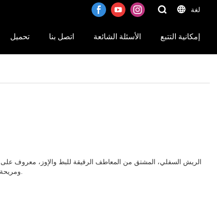
لغة
إمكانية التتبع
الأسئلة الشائعة
اتصل بنا
تحميل
الريش السفلي، المشتق من المعاطف الرقيقة للبط والإوز، معروف على نطاق
ومريحة، مثل الفراش والسترات والعتاد الخارجي. سوف تستكشف هذه المقالة الجوانب المختلفة لمادة الريش السفلي وتتعمق في أهميتها في توفير العزل والدفء.