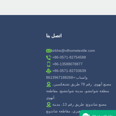
اتصل بنا
kirkhe@rdhometextile.com
+86-0571-82754588
+86-13588078877
+86-0571-82733639
واتساب:+8613967188268
مصنع آنهوي: رقم 78 طريق تشنغكسين،
منطقة شوانتشو، مدينة شوانتشنغ، مقاطعة
آنهوي.
مصنع شاندونغ: طريق رقم 13، مدينة
خوان، مدينة هيزي، مقاطعة شاندونغ.