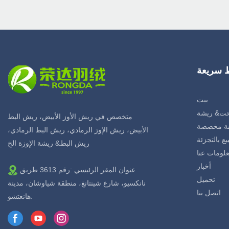
ط سريعة
بيت
ت& ريشة
متخصص في ريش الأوز الأبيض، ريش البط
ة مخصصة
الأبيض، ريش الإوز الرمادي، ريش البط الرمادي،
يع بالتجزئة
ريش البط& ريشة الإوزة الخ
لومات عنا
أخبار
عنوان المقر الرئيسي :رقم 3613 طريق
تحميل
نانكسيو، شارع شينتانغ، منطقة شياوشان، مدينة
اتصل بنا
هانغتشو.