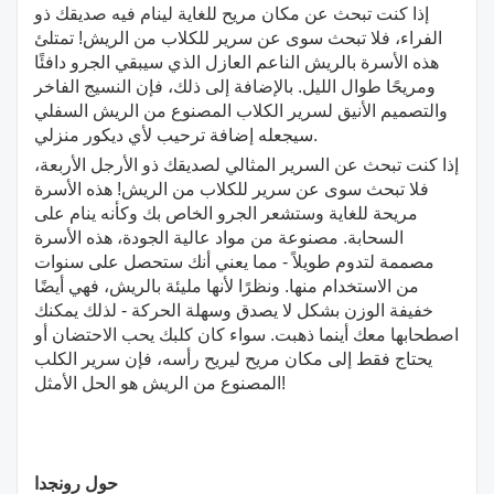
إذا كنت تبحث عن مكان مريح للغاية لينام فيه صديقك ذو
الفراء، فلا تبحث سوى عن سرير للكلاب من الريش! تمتلئ
هذه الأسرة بالريش الناعم العازل الذي سيبقي الجرو دافئًا
ومريحًا طوال الليل. بالإضافة إلى ذلك، فإن النسيج الفاخر
والتصميم الأنيق لسرير الكلاب المصنوع من الريش السفلي
سيجعله إضافة ترحيب لأي ديكور منزلي.
إذا كنت تبحث عن السرير المثالي لصديقك ذو الأرجل الأربعة،
فلا تبحث سوى عن سرير للكلاب من الريش! هذه الأسرة
مريحة للغاية وستشعر الجرو الخاص بك وكأنه ينام على
السحابة. مصنوعة من مواد عالية الجودة، هذه الأسرة
مصممة لتدوم طويلاً - مما يعني أنك ستحصل على سنوات
من الاستخدام منها. ونظرًا لأنها مليئة بالريش، فهي أيضًا
خفيفة الوزن بشكل لا يصدق وسهلة الحركة - لذلك يمكنك
اصطحابها معك أينما ذهبت. سواء كان كلبك يحب الاحتضان أو
يحتاج فقط إلى مكان مريح ليريح رأسه، فإن سرير الكلب
المصنوع من الريش هو الحل الأمثل!
حول رونجدا