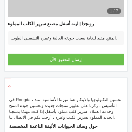
1
/
7
رونجدا | لينة أسفل مصنع سرير الكلب المملوء
المنتج مفيد للغاية بسبب جودته العالية وعمره التشغيلي الطويل.
إرسال التحقيق الآن
تفاصيل المنتجات
في Rongda ، تحسين التكنولوجيا والابتكار هما ميزتنا الأساسية. منذ
التأسيس ، ركزنا على تطوير منتجات جديدة وتحسين جودة المنتج
وخدمة العملاء. سرير كلب مملوء بأسفل إذا كنت مهتمًا بمنتجنا
الجديد المملوء بسرير الكلب وغيره ، أرحب بكم في الاتصال بنا.
حول وسائد الحيوانات الأليفة الناعمة المخصصة