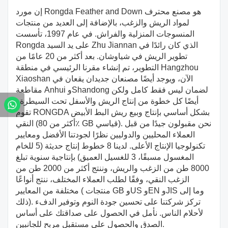
إن مورد Rongda Feather and Down هو مصنع محترف
لمواد الريش والزغب، بالإضافة إلى العديد من منتجات
المنسوجات المنزلية والفراش. في عام 1997، تأسست
Rongda على يد السيد Zhu Jiannan الذي كان رائدًا في
تطوير الريش في شياوشان. بعد أكثر من 20 عامًا من
التطوير، تم إنشاء مقرنا الرئيسي في منطقة Hangzhou
Xiaoshan الآن، ويوجد أيضًا مصنعان جديدان يقعان في
مقاطعة Anhui وShandong لضمان ليس فقط كامل ولكن
أيضًا كل خطوة من إنتاج الريش والأسفل تحت السيطرة .
تقوم RONGDA بشكل أساسي بإنتاج وبيع ريش البط الأبيض
النقي (أكثر من 80٪ GB قياسي). نحن مقبولون جيدًا من قبل
العملاء المحليين والدوليين نظرًا لجودتنا الأفضل ومعايير
تكنولوجيا الإنتاج الأعلى. لدينا 8 خطوط إنتاج حديثة (5 للخام
المغسول مسبقًا، 3 للغسيل العميق) بإنتاجية سنوية تبلغ
8000 طن من الزغب والريش، وننتج أكثر من 2000 طن من
الزغب النقي، وفقًا لطلب العملاء المختلف، ننتج أنواعًا
مختلفة من المعايير ( منتجات GB وUS وEN وJIS وما إلى
ذلك). تركز شركتنا على تحسين جودة النوم وتوفير الدفء
لأحلام الناس. نأمل في الحصول على صداقتك على أساس
الصدق والحصول على مستقبل مربح للجانبين.