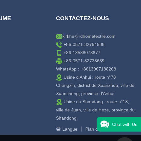
LUME
CONTACTEZ-NOUS
kirkhe@rdhometextile.com
+86-0571-82754588
+86-13588078877
+86-0571-82733639
WhatsApp：+8613967188268
Usine d'Anhui : route n°78
Chengxin, district de Xuanzhou, ville de
Xuancheng, province d'Anhui.
Usine du Shandong : route n°13,
ville de Juan, ville de Heze, province du
Shandong.
Chat with Us
Langue
Plan du site