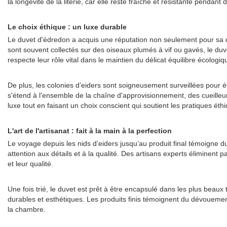
la longévité de la literie, car elle reste fraîche et résistante pendant
Le choix éthique : un luxe durable
Le duvet d'édredon a acquis une réputation non seulement pour sa q
sont souvent collectés sur des oiseaux plumés à vif ou gavés, le duve
respecte leur rôle vital dans le maintien du délicat équilibre écologiq
De plus, les colonies d’eiders sont soigneusement surveillées pour é
s'étend à l'ensemble de la chaîne d'approvisionnement, des cueilleu
luxe tout en faisant un choix conscient qui soutient les pratiques éth
L'art de l'artisanat : fait à la main à la perfection
Le voyage depuis les nids d’eiders jusqu’au produit final témoigne d
attention aux détails et à la qualité. Des artisans experts éliminent 
et leur qualité.
Une fois trié, le duvet est prêt à être encapsulé dans les plus beau
durables et esthétiques. Les produits finis témoignent du dévouement 
la chambre.