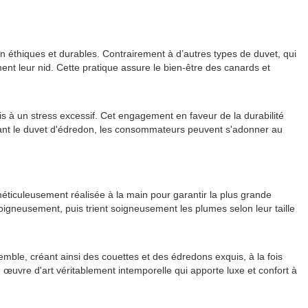
 éthiques et durables. Contrairement à d’autres types de duvet, qui
ment leur nid. Cette pratique assure le bien-être des canards et
is à un stress excessif. Cet engagement en faveur de la durabilité
issant le duvet d'édredon, les consommateurs peuvent s'adonner au
méticuleusement réalisée à la main pour garantir la plus grande
t soigneusement, puis trient soigneusement les plumes selon leur taille
emble, créant ainsi des couettes et des édredons exquis, à la fois
e œuvre d'art véritablement intemporelle qui apporte luxe et confort à