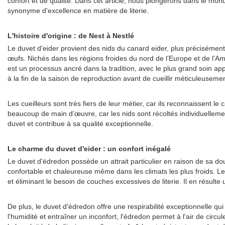
confort et de qualité. Dans cet article, nous plongerons dans le mond
synonyme d'excellence en matière de literie.
L'histoire d'origine : de Nest à Nestlé
Le duvet d'eider provient des nids du canard eider, plus préciséme
œufs. Nichés dans les régions froides du nord de l’Europe et de l’
est un processus ancré dans la tradition, avec le plus grand soin a
à la fin de la saison de reproduction avant de cueillir méticuleuseme
Les cueilleurs sont très fiers de leur métier, car ils reconnaissent l
beaucoup de main d’œuvre, car les nids sont récoltés individuellement
duvet et contribue à sa qualité exceptionnelle.
Le charme du duvet d'eider : un confort inégalé
Le duvet d'édredon possède un attrait particulier en raison de sa do
confortable et chaleureuse même dans les climats les plus froids. L
et éliminant le besoin de couches excessives de literie. Il en résu
De plus, le duvet d'édredon offre une respirabilité exceptionnelle 
l'humidité et entraîner un inconfort, l'édredon permet à l'air de ci