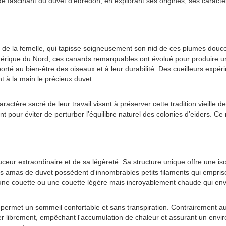
e fascinant du duvet d'édredon, en explorant ses origines, ses caractér
nt de la femelle, qui tapisse soigneusement son nid de ces plumes dou
Amérique du Nord, ces canards remarquables ont évolué pour produire un
pporté au bien-être des oiseaux et à leur durabilité. Des cueilleurs ex
nt à la main le précieux duvet.
e caractère sacré de leur travail visant à préserver cette tradition viei
 pour éviter de perturber l’équilibre naturel des colonies d’eiders. Ce n
uceur extraordinaire et de sa légèreté. Sa structure unique offre une 
es amas de duvet possèdent d'innombrables petits filaments qui empriso
lte une couette ou une couette légère mais incroyablement chaude qui en
qui permet un sommeil confortable et sans transpiration. Contrairement
rculer librement, empêchant l'accumulation de chaleur et assurant un en