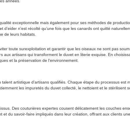
 des années.
ualité exceptionnelle mais également pour ses méthodes de production
t d’eider n’est récolté qu’une fois que les canards ont quitté naturelle
ue de leurs habitats.
viter toute surexploitation et garantir que les oiseaux ne sont pas soum
rs aux artisans qui transforment le duvet en literie exquise. En chois
iques et la préservation de l'environnement.
u talent artistique d’artisans qualifiés. Chaque étape du processus est 
patiemment les impuretés du duvet collecté, le nettoient et le stérilisen
x tissus. Des couturières expertes cousent délicatement les couches ens
et du savoir-faire impliqués dans leur création, offrant aux clients un