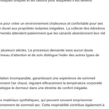
istiques uniques et les raisons pour lesquelles il est devenu
ces pour créer un environnement chaleureux et confortable pour ses
 duvet aux propriétés isolantes inégalées. La collecte des édredons
périmentés attendent patiemment que les canards abandonnent leur nid
lle de plusieurs siècles. Le processus demande sans aucun doute
iveau d’attention et de soin distingue l’eider des autres types de
isolation incomparable, garantissant une expérience de sommeil
nnent l'air chaud, régulant efficacement la température corporelle
veloppe le dormeur dans une étreinte de confort inégalée.
 aux matériaux synthétiques, qui peuvent souvent emprisonner
vironnement de sommeil sec. Cette respirabilité contribue également à