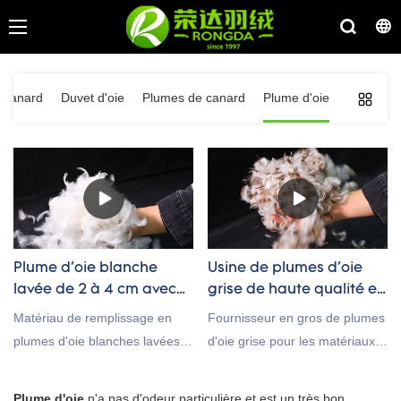
 canard
Duvet d'oie
Plumes de canard
Plume d'oie
Plume d'oie blanche
Usine de plumes d'oie
lavée de 2 à 4 cm avec
grise de haute qualité en
certification RDS
Chine
Matériau de remplissage en
Fournisseur en gros de plumes
plumes d'oie blanches lavées
d'oie grise pour les matériaux
de haute qualité de 2 à 4 cm
de remplissage de literie,
avec prix de gros d'usine en
bienvenue à l'enquête!
Plume d'oie
n'a pas d'odeur particulière et est un très bon