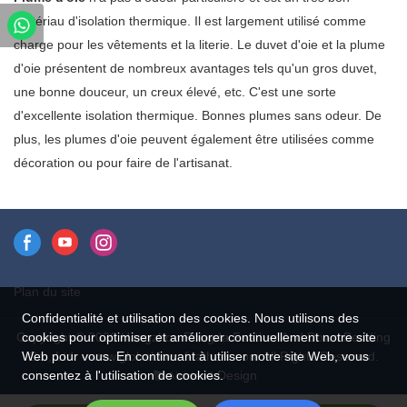
Chine et certification RDS,
matériau d'isolation thermique. Il est largement utilisé comme
bienvenue pour nous contacter!
charge pour les vêtements et la literie. Le duvet d'oie et la plume
d'oie présentent de nombreux avantages tels qu'un gros duvet,
une bonne douceur, un creux élevé, etc. C'est une sorte
d'excellente isolation thermique. Bonnes plumes sans odeur. De
plus, les plumes d'oie peuvent également être utilisées comme
décoration ou pour faire de l'artisanat.
Plan du site
Confidentialité et utilisation des cookies. Nous utilisons des
Copyright © 2026 Hangzhou Rongda Feather And Down Bedding
cookies pour optimiser et améliorer continuellement notre site
Co., Ltd. - www.globaldownfeathers.com All Rights Reserved.
Web pour vous. En continuant à utiliser notre site Web, vous
Design
consentez à l'utilisation de cookies.