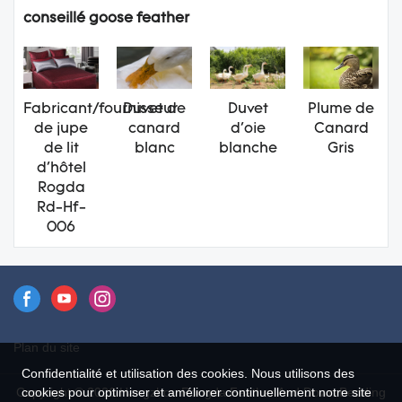
conseillé goose feather
Fabricant/fournisseur
Duvet de
Duvet
Plume de
de jupe
canard
d'oie
Canard
de lit
blanc
blanche
Gris
d'hôtel
Rogda
Rd-Hf-
006
Plan du site
Confidentialité et utilisation des cookies. Nous utilisons des
Copyright © 2026 Hangzhou Rongda Feather And Down Bedding
cookies pour optimiser et améliorer continuellement notre site