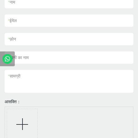
*
नाम
*
ईमेल
*
फ़ोन
कंपनी का नाम
*
सामग्री
आसक्ति：