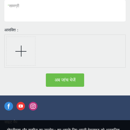
*
सामग्री
आसक्ति：
अब जांच भेजें
साइट मैप