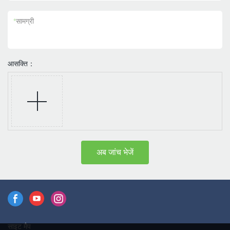
*
सामग्री
आसक्ति：
अब जांच भेजें
साइट मैप