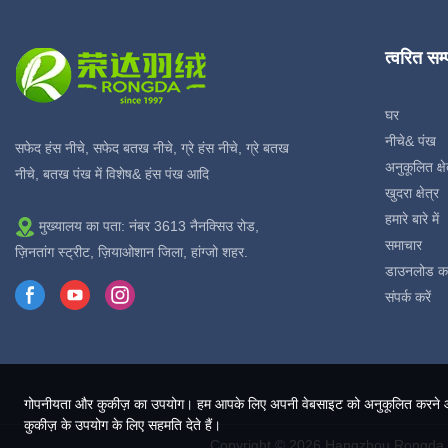
त्वरित सम
घर
नीचे& पंख
सफेद हंस नीचे, सफेद बतख नीचे, ग्रे हंस नीचे, ग्रे बतख
अनुकूलित क्षे
नीचे, बतख पंख में विशेष& हंस पंख आदि
खुदरा क्षेत्र
हमारे बारे में
मुख्यालय का पता: नंबर 3613 नैनक्सिउ रोड,
समाचार
ज़िनतांग स्ट्रीट, ज़ियाओशान जिला, हांग्जो शहर.
डाउनलोड क
संपर्क करें
गोपनीयता और कुकीज़ का उपयोग। हम आपके लिए अपनी वेबसाइट को अनुकूलित करने और ल
कुकीज़ के उपयोग के लिए सहमति देते हैं।
Copyright © 2026 Hangzhou Rongda F