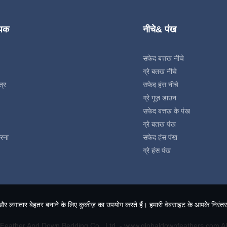
्पक
नीचे& पंख
सफेद बत्तख नीचे
ग्रे बतख नीचे
त्र
सफेद हंस नीचे
ग्रे गूज़ डाउन
सफेद बत्तख के पंख
ग्रे बतख पंख
रना
सफेद हंस पंख
ग्रे हंस पंख
गातार बेहतर बनाने के लिए कुकीज़ का उपयोग करते हैं। हमारी वेबसाइट के आपके निरंतर
eather And Down Bedding Co., Ltd. - www.globaldownfeathers.com Al