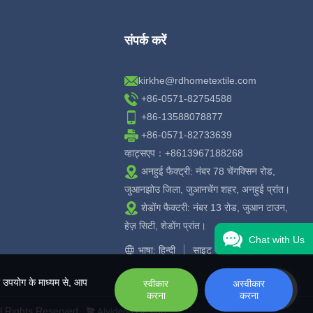
संपर्क करें
kirkhe@rdhometextile.com
+86-0571-82754588
+86-13588078877
+86-0571-82733639
व्हाट्सएप：+8613967188268
अनहुई फैक्ट्री: नंबर 78 चेंगक्सिन रोड,
जुआनझोउ जिला, जुआनचेंग शहर, अनहुई प्रांत।
शेडोंग फैक्टरी: नंबर 13 रोड, जुआन टाउन,
हेज़ सिटी, शेडोंग प्रांत।
Chat with Us
भाषा: हिन्दी
साइट मैप
 उपयोग के माध्यम से, आप
स्वीकार
अस्वीकार
करना
करना
l Rights Reserved.
Design