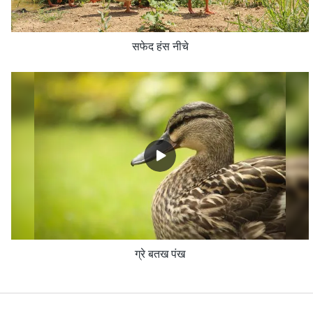
सफेद हंस नीचे
ग्रे बतख पंख