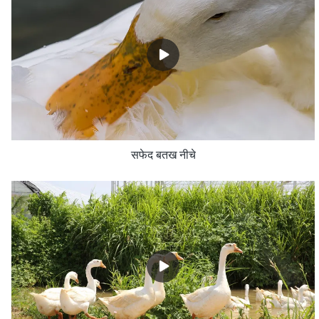
सफेद बतख नीचे