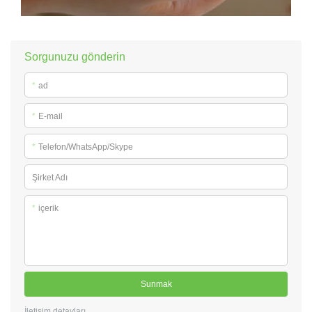
Sorgunuzu gönderin
*
ad
*
E-mail
*
Telefon/WhatsApp/Skype
Şirket Adı
*
içerik
Sunmak
İletişim detayları