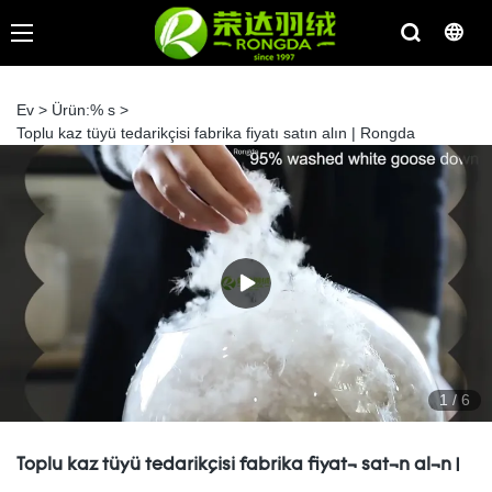
Ev
>
Ürün:% s
>
Toplu kaz tüyü tedarikçisi fabrika fiyatı satın alın | Rongda
1
/
6
Toplu kaz tüyü tedarikçisi fabrika fiyatı satın alın |