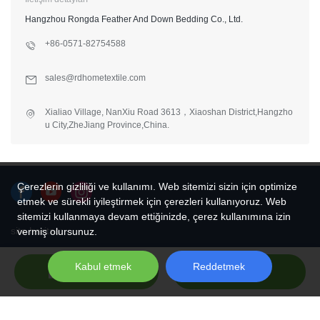
Hangzhou Rongda Feather And Down Bedding Co., Ltd.
+86-0571-82754588
sales@rdhometextile.com
Xialiao Village, NanXiu Road 3613，Xiaoshan District,Hangzho
u City,ZheJiang Province,China.
Çerezlerin gizliliği ve kullanımı. Web sitemizi sizin için optimize
etmek ve sürekli iyileştirmek için çerezleri kullanıyoruz. Web
sitemizi kullanmaya devam ettiğinizde, çerez kullanımına izin
site haritası
vermiş olursunuz.
Copyright © 2026 Hangzhou Rongda Feather And Down Bedding
Kabul etmek
Reddetmek
Send Inquiry
Chat Now
Co., Ltd. - www.globaldownfeathers.com All Rights Reserved.
Design