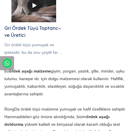
tedarikçisi olarak Çin'den bir
tedarikçidir. Beyaz ördek
tüyümüzün %95'i fabrikada
doğrudandır, fiyat ve kalite
Gri Ördek Tüyü Toptancı
kontrol açısından
ve Üretici
avantajlarımız var ve teslimat.
Gri ördek tüyü yumuşak ve
ürünlerimiz RDS sertifikasını
ipeksidir, bu da onu çeşitli farklı
geçti, müşteri ihtiyacına göre
ürünlerde kullanım için
özel GB / AB / AU / ABD
mükemmel kılar. Yastık ve
bu
ördek aşağı malzeme
giyim, yorgan, yastık, şilte, minder, uyku
standardı yapabiliriz,
yorganlardan ceket ve
tulumu, kanepe vb. için dolgu malzemesi olarak kullanılır. Hafiflik,
sorgunuza hoş geldiniz
yeleklere kadar gri ördek tüyü
yumuşaklık, kabarıklık, elastikiyet, soğuğa dayanıklılık ve sıcaklık
çok yönlü bir malzemedir. Ve
avantajlarına sahiptir.
çok hafif olduğu için, giyim ve
ağırlığın önemli olduğu diğer
RongDa ördek tüyü malzeme yumuşak ve hafif özelliklere sahiptir.
öğeler için de harikadır.
Hammaddeleri göz önüne alındığında, bizim
ördek aşağı
doldurma
yüksek kaliteli ve kimyasal olarak kararlı olduğu test