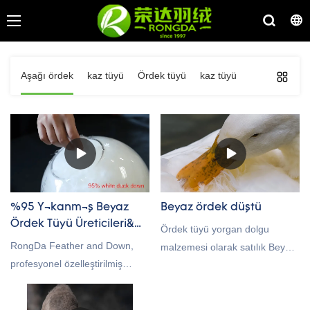
Aşağı ördek
kaz tüyü
Ördek tüyü
kaz tüyü
%95 Yıkanmış Beyaz
Beyaz ördek düştü
Ördek Tüyü Üreticileri&
Ördek tüyü yorgan dolgu
Tedarikçi
RongDa Feather and Down,
malzemesi olarak satılık Beyaz
profesyonel özelleştirilmiş
Ördek Tüyü/ gri ördek tüyü,
hizmet çözümleri sağlayabilir,
bizimle iletişime geçmekten
bir kuş tüyü üreticisi ve
memnuniyet duyarız!