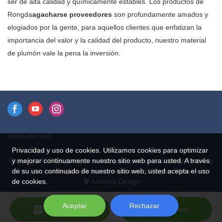
ser de alta calidad y químicamente estables. Los productos de
Rongda
agacharse proveedores
son profundamente amados y
elogiados por la gente, para aquellos clientes que enfatizan la
importancia del valor y la calidad del producto, nuestro material
de plumón vale la pena la inversión.
mapa del sitio
Privacidad y uso de cookies. Utilizamos cookies para optimizar
Copyright © 2026 Hangzhou Rongda Feather And Down Bedding
y mejorar continuamente nuestro sitio web para usted. A través
de su uso continuado de nuestro sitio web, usted acepta el uso
Co., Ltd. - www.globaldownfeathers.com All Rights Reserved.
de cookies.
Design
Aceptar
Rechazar
Send Inquiry
Chat Now