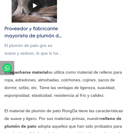
de China, como fabricante y
proveedor de plumón. El 95%
de nuestro plumón de pato
blanco es directo de fábrica,
Proveedor y fabricante
tenemos ventajas en términos
mayorista de plumón de
de precio y control de calidad
pato gris
El plumón de pato gris es
Entrega. Nuestros productos
suave y sedoso, lo que lo hace
pasaron la certificación RDS,
perfecto para usar en una
podemos personalizar el
variedad de productos
los
agacharse material
se utiliza como material de relleno para
estándar GB / EU / AU / US
diferentes. Desde almohadas y
ropa, edredones, almohadas, colchones, cojines, sacos de
según las necesidades del
edredones hasta chaquetas y
dormir, sofás, etc. Tiene las ventajas de ligereza, suavidad,
cliente, bienvenido a su
chalecos, el plumón de pato
esponjosidad, elasticidad, resistencia al frío y calidez.
consulta
gris es un material versátil. Y
debido a que es tan liviano,
El material de plumón de pato RongDa tiene las características
también es ideal para ropa y
de suave y ligero. Por sus materias primas, nuestro
relleno de
otros artículos donde el peso
plumón de pato
adopta aquellos que han sido probados para
es una preocupación.