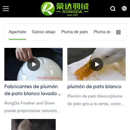
Agachate
Ganso abajo
Pluma de pato
Pluma de ganso
Fabricantes de plumón
plumón de pato blanco
de pato blanco lavado al
Plumón de pato blanco/pluma
95%& Proveedor
RongDa Feather and Down
de pato gris a la venta, como
puede proporcionar soluciones
material para el relleno de
de servicio personalizadas
edredones de plumón de pato,
profesionales, es un proveedor
¡bienvenido a contactarnos!