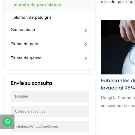
existido, por lo
plumón de pato blanco
plumón de pato gris
Ganso abajo
Pluma de pato
Pluma de ganso
Fabricantes d
Envíe su consulta
lavado al 95%
*
Nombre
RongDa Feather 
soluciones de ser
*
Correo electrónico
profesionales, e
fabricante y pro
*
Teléfono/WhatsApp/Skype
nuestro plumón de