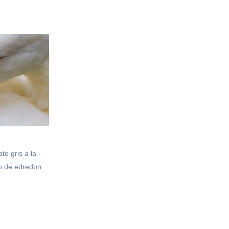
o gris a la
no de edredones
ontactarnos!