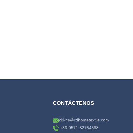
CONTÁCTENOS
kirkhe@rdhometextile.com
+86-0571-82754588