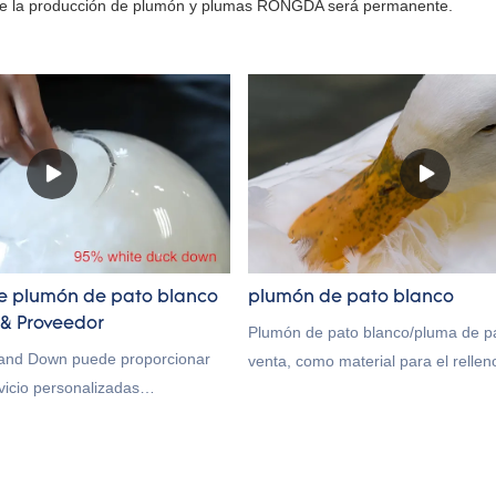
 que la producción de plumón y plumas RONGDA será permanente.
e plumón de pato blanco
plumón de pato blanco
& Proveedor
Plumón de pato blanco/pluma de pat
and Down puede proporcionar
venta, como material para el relle
vicio personalizadas
de plumón de pato, ¡bienvenido a c
s un proveedor de China, como
veedor de plumón. El 95% de
 pato blanco es directo de