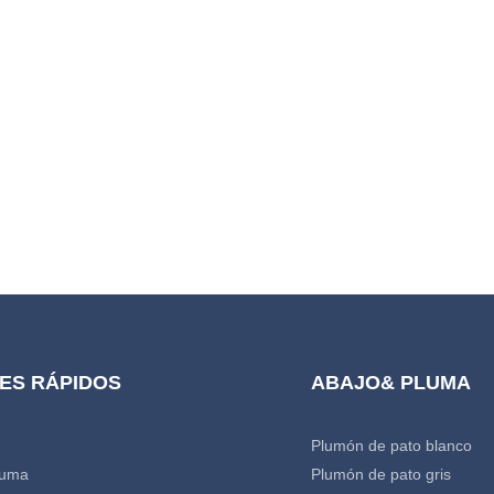
ventajas en términos de precio y
d Entrega. Nuestros productos
ficación RDS, podemos
stándar GB / EU / AU / US según
el cliente, bienvenido a su
ES RÁPIDOS
ABAJO& PLUMA
Plumón de pato blanco
luma
Plumón de pato gris