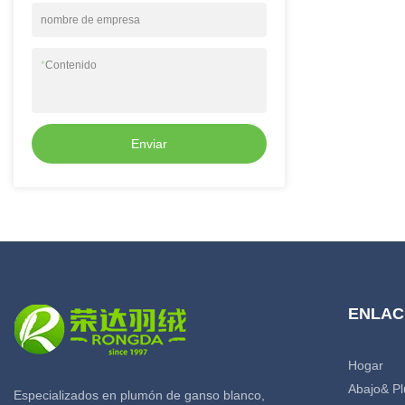
fábrica, tenemos 
nombre de empresa
control de calida
pasaron la certi
*
Contenido
personalizar el e
las necesidades d
consulta
Enviar
ENLAC
Hogar
Abajo& P
Especializados en plumón de ganso blanco,