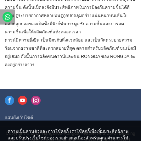
เป็นผู้ผลิตดาวน์และซัพพลายเออร์
ความชื้น ดังนั้นเป็ดลงจึงมีประสิทธิภาพในการป้องกันความชื้นได้ดี
95% ของเป็ดขาวของเราเป็น
เยี่ยม รูระบายอากาศหลายพันรูถูกปกคลุมอย่างแน่นหนาบนเส้นใย
โรงงานโดยตรง เรามีข้อดีในแง่
คล้ายลูกบอลของเป็ดซึ่งมีฟังก์ชั่นการดูดซับความชื้นและการลด
ของราคาตลอดจนการควบคุม
ความชื้นเพื่อให้ผลิตภัณฑ์แห้งตลอดเวลา
คุณภาพและ การจัดส่ง prodcuts
ดาวน์มีความยั่งยืน เป็นมิตรกับสิ่งแวดล้อม และเป็นวัสดุระบายความ
ของเราผ่านการรับรอง RDS เรา
ร้อนจากธรรมชาติที่สะดวกสบายที่สุด ตลาดสำหรับผลิตภัณฑ์ขนเป็ดมี
สามารถกำหนดมาตรฐาน GB /
อยู่เสมอ ดังนั้นการผลิตขนดาวน์และขน RONGDA ของ RONGDA จะ
EU / AU / US ตามความต้องการ
คงอยู่อย่างถาวร
ของลูกค้ายินดีต้อนรับสู่คำถาม
ของคุณ
แผนผังเว็บไซต์
ความเป็นส่วนตัวและการใช้คุกกี้ เราใช้คุกกี้เพื่อเพิ่มประสิทธิภาพ
Copyright © 2026 Hangzhou Rongda Feather And Down Bedding
และปรับปรุงเว็บไซต์ของเราอย่างต่อเนื่องสำหรับคุณ ผ่านการใช้
Co., Ltd. - www.globaldownfeathers.com All Rights Reserved.