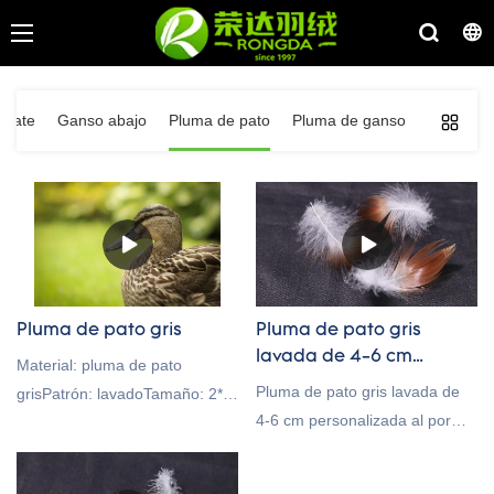
chate
Ganso abajo
Pluma de pato
Pluma de ganso
Pluma de pato gris
Pluma de pato gris
lavada de 4-6 cm
Material: pluma de pato
personalizada al por
Pluma de pato gris lavada de
grisPatrón: lavadoTamaño: 2*4
mayor de China a la
4-6 cm personalizada al por
cm; 4-6cmEspecie: Pato de
venta
mayor de China a la venta en
Cantón, Tarro de
comparación con productos
SichuanEstándar: GB,