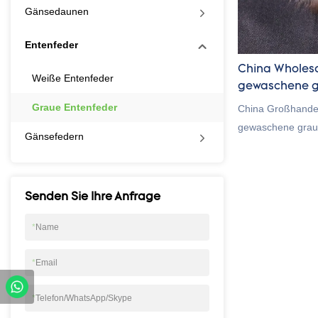
Gänsedaunen
Entenfeder
China Wholes
Weiße Entenfeder
gewaschene g
Verkauf
Graue Entenfeder
China Großhandel
gewaschene grau
Gänsefedern
Vergleich zu ähn
hat sie unverglei
Bezug auf Leistun
Senden Sie Ihre Anfrage
genießt einen gu
fasst die Mängel
*
Name
und verbessert die
Spezifikationen 
*
Email
benutzerdefinier
Entenfeder zum V
*
Telefon/WhatsApp/Skype
Bedürfnissen ang