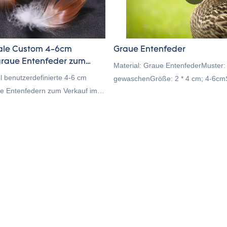
ale Custom 4-6cm
Graue Entenfeder
raue Entenfeder zum
Material: Graue EntenfederMuster:
 benutzerdefinierte 4-6 cm
gewaschenGröße: 2 * 4 cm; 4-6cm
e Entenfedern zum Verkauf im
Canton Duck, Sichuan BrandgansS
lichen Produkten auf dem Markt
usw.Zusammensetzung: FederFüllkr
chliche herausragende Vorteile in
400FPVerpackung: Pressballen 195
g, Qualität, Aussehen usw. und
'Hauptquartier'
ten Ruf auf dem Markt. Rongda
 zusammen bisheriger Produkte
se kontinuierlich. Die
von China Großhandel
te 4-6cm gewaschene graue
erkauf können nach Ihren
epasst werden.