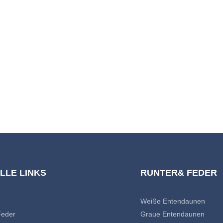
LLE LINKS
RUNTER& FEDER
Weiße Entendaunen
Feder
Graue Entendaunen