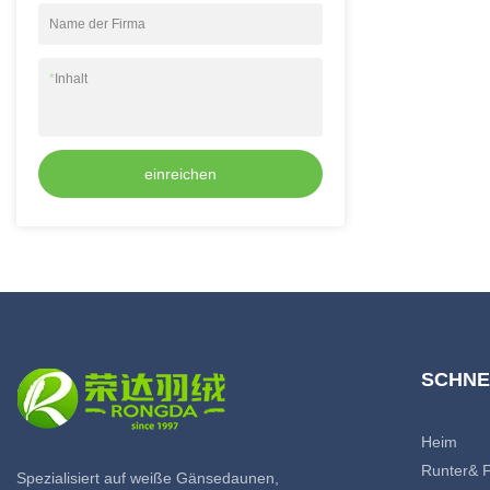
Name der Firma
*
Inhalt
einreichen
SCHNE
Heim
Runter& 
Spezialisiert auf weiße Gänsedaunen,