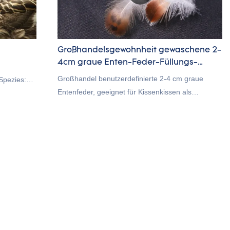
Großhandelsgewohnheit gewaschene 2-
4cm graue Enten-Feder-Füllungs-
Rohstoff-Lieferant
Großhandel benutzerdefinierte 2-4 cm graue
Spezies:
Entenfeder, geeignet für Kissenkissen als
tandard: GB
Füllmaterial, RDS-Zertifizierung. Rongda Feather
aft:
and Down ist ein professioneller Hersteller von
00 kg pro 40
Daunen- und Federmaterialien sowie
verschiedenen Heimtextilien und Bettwaren.