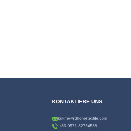
KONTAKTIERE UNS
kirkhe@rdhometextile.com
+86-0571-82754588