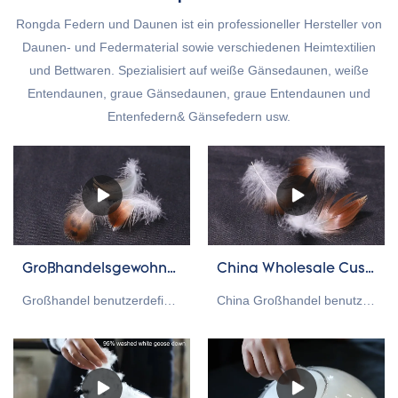
Rongda Federn und Daunen ist ein professioneller Hersteller von
Daunen- und Federmaterial sowie verschiedenen Heimtextilien
und Bettwaren. Spezialisiert auf weiße Gänsedaunen, weiße
Entendaunen, graue Gänsedaunen, graue Entendaunen und
Entenfedern& Gänsefedern usw.
Großhandelsgewohnheit gewaschene 2-4cm graue Enten-Feder-Füllungs-Rohstoff-Lieferant
China Wholesale Custom 4-6cm gewaschene graue Entenfeder zum Verkauf
Großhandel benutzerdefinierte 2-4 cm graue Entenfeder, geeignet für Kissenkissen als Füllmaterial, RDS-Zertifizierung. Rongda Feather and Down ist ein professioneller Hersteller von Daunen- und Federmaterialien sowie verschiedenen Heimtextilien und Bettwaren.
China Großhandel benutzerdefinierte 4-6 cm gewaschene graue Entenfedern zum Verkauf im Vergleich zu ähnlichen Produkten auf dem Markt hat sie unvergleichliche herausragende Vorteile in Bezug auf Leistung, Qualität, Aussehen usw. und genießt einen guten Ruf auf dem Markt. Rongda fasst die Mängel zusammen bisheriger Produkte und verbessert diese kontinuierlich. Die Spezifikationen von China Großhandel benutzerdefinierte 4-6cm gewaschene graue Entenfeder zum Verkauf können nach Ihren Bedürfnissen angepasst werden.