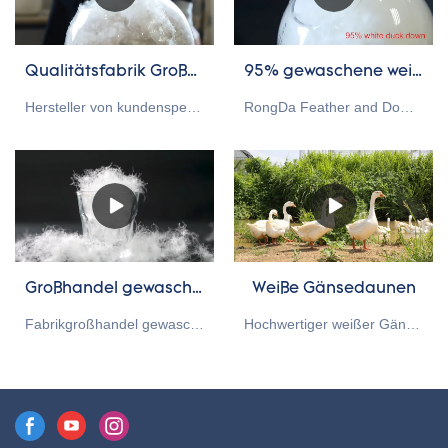
Qualitätsfabrik Großhandel kundenspezifische 95% gewaschene Gänsedaunen zum Verkauf
95% gewaschene weiße Entendaunen Hersteller& Anbieter
Hersteller von kundenspezifischen 95% gewaschenen weißen Gänsedaunen im Werksgroßhandel hat im Vergleich zu ähnlichen Produkten auf dem Markt unvergleichliche herausragende Vorteile in Bezug auf Leistung, Qualität, Aussehen usw. und genießt einen guten Ruf auf dem Markt.Hangzhou Rongda Feder- und Daunenbettwäsche Co., Ltd. fasst die Mängel früherer Produkte zusammen und verbessert sie kontinuierlich. Die Spezifikationen des Herstellers von kundenspezifischen 95% gewaschenen weißen Gänsedaunen / Gänsedaunenfüllungen im Großhandel können an Ihre Bedürfnisse angepasst werden.
RongDa Feather and Down kann professionelle maßgeschneiderte Servicelösungen anbieten, ist ein Lieferant aus China als Daunenhersteller und -lieferant. 95 % unserer weißen Entendaune ist direkt ab Werk, wir haben dort Vorteile in Bezug auf Preis sowie Qualitätskontrolle und Lieferung. Unsere Produkte haben die RDS-Zertifizierung bestanden. Wir können den GB / EU / AU / US-Standard nach Kundenwunsch anpassen. Willkommen auf Ihrer Anfrage
Großhandel gewaschene 90% weiße Gänsedaunen-Bettwäsche-Füllmaterial-Hersteller aus China
Weiße Gänsedaunen
Fabrikgroßhandel gewaschenes 90% weißes Gänsedaunen-Füllmaterial im Vergleich zu ähnlichen Produkten auf dem Markt, hat es unvergleichliche herausragende Vorteile in Bezug auf Leistung, Qualität, Aussehen usw. und genießt einen guten Ruf auf dem Markt. Rongda fasst die Mängel zusammen bisherige Produkte und verbessert diese kontinuierlich. Die Spezifikationen des im Fabrikgroßhandel gewaschenen 90% weißen Gänsedaunen-Füllmaterials können an Ihre Bedürfnisse angepasst werden.
Hochwertiger weißer Gänsedaunenlieferant in China, weiße Gänsedaunen für Daunenbettwäsche.