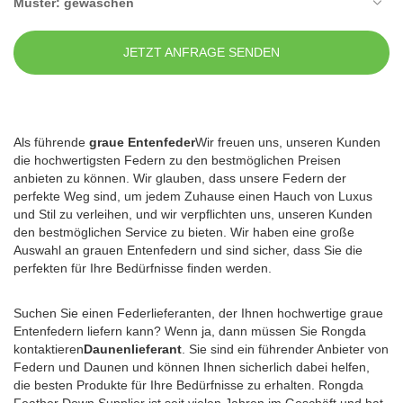
Muster: gewaschen
Größe: 2 * 4 cm; 4-6cm
Spezies: Canton Duck, Sichuan Brandgans
JETZT ANFRAGE SENDEN
Standard: GB usw.
Zusammensetzung: Feder
Füllkraft: 400FP
Verpackung: Pressballen 19500 kg pro 40 'Hauptquartier'
Als führende
graue Entenfeder
Wir freuen uns, unseren Kunden
die hochwertigsten Federn zu den bestmöglichen Preisen
anbieten zu können. Wir glauben, dass unsere Federn der
perfekte Weg sind, um jedem Zuhause einen Hauch von Luxus
und Stil zu verleihen, und wir verpflichten uns, unseren Kunden
den bestmöglichen Service zu bieten. Wir haben eine große
Auswahl an grauen Entenfedern und sind sicher, dass Sie die
perfekten für Ihre Bedürfnisse finden werden.
Suchen Sie einen Federlieferanten, der Ihnen hochwertige graue
Entenfedern liefern kann? Wenn ja, dann müssen Sie Rongda
kontaktieren
Daunenlieferant
. Sie sind ein führender Anbieter von
Federn und Daunen und können Ihnen sicherlich dabei helfen,
die besten Produkte für Ihre Bedürfnisse zu erhalten. Rongda