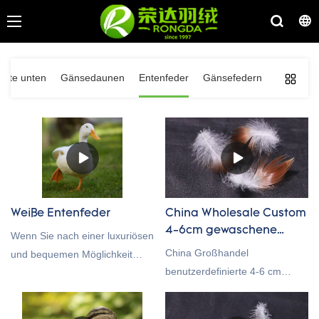
Ente unten
Gänsedaunen
Entenfeder
Gänsefedern
Weiße Entenfeder
China Wholesale Custom
4-6cm gewaschene
Wenn Sie nach einer luxuriösen
graue Entenfeder zum
China Großhandel
und bequemen Möglichkeit
Verkauf
benutzerdefinierte 4-6 cm
suchen, Ihre Bettwäsche
gewaschene graue
aufzuwerten, sollten Sie
Entenfedern zum Verkauf im
Bettdecken mit Entenfedern in