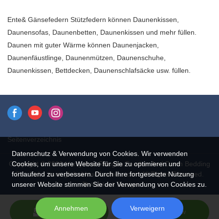
cm weiße Entenfedern in China
weiße Entenfeder im Vergleich
werden.
Ronda
mit jahrelanger Erfahrung im
zu ähnlichen Produkten auf
Ente& Gänsefedern Stützfedern können Daunenkissen,
Großhandel und Export von
dem Markt hat sie
Daunensofas, Daunenbetten, Daunenkissen und mehr füllen.
Federn. Rufen Sie jetzt an!
unvergleichliche
Daunen mit guter Wärme können Daunenjacken,
herausragende Vorteile in
Daunenfäustlinge, Daunenmützen, Daunenschuhe,
Bezug auf Leistung, Qualität,
Daunenkissen, Bettdecken, Daunenschlafsäcke usw. füllen.
Aussehen usw. und genießt
einen guten Ruf auf dem Markt.
Rongda fasst die Mängel
früherer Produkte zusammen
und verbessert diese
Seitenverzeichnis
kontinuierlich. Die
Spezifikationen der
Datenschutz & Verwendung von Cookies. Wir verwenden
Cookies, um unsere Website für Sie zu optimieren und
Copyright © 2026 Hangzhou Rongda Feather And Down Bedding
kundenspezifischen 4-6 cm
fortlaufend zu verbessern. Durch Ihre fortgesetzte Nutzung
Co., Ltd. - www.globaldownfeathers.com All Rights Reserved.
weißen Entenfeder des
unserer Website stimmen Sie der Verwendung von Cookies zu.
Design
Fabrikgroßhandels können an
Ihre Bedürfnisse angepasst
Annehmen
Verweigern
Send Inquiry
Chat Now
werden.