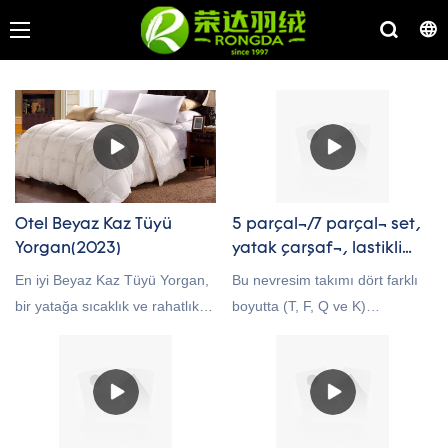
Otel Beyaz Kaz Tüyü
5 parçalı/7 parçalı set,
Yorgan(2023)
yatak çarşafı, lastikli
çarşaf, yorgan ve yastık
En iyi Beyaz Kaz Tüyü Yorgan,
Bu nevresim takımı dört farklı
kılıflarından
bir yatağa sıcaklık ve rahatlık
boyutta (T, F, Q ve K)
oluşmaktadır, Koyu gri.
katabilir ve kuş tüyü yorganlar
mevcuttur; böylece tüm yatak
genellikle sıcaklıkları ve
aksesuarlarını tek seferde
rahatlıkları nedeniyle sevilir.
alabilir ve farklı yatak tiplerine
Kaliteli nevresimler uyuyanlar
uygun hale getirebilirsiniz. T
için iyidir çünkü rahatlatıcı bir
boyutu 5 parçadan oluşur ve