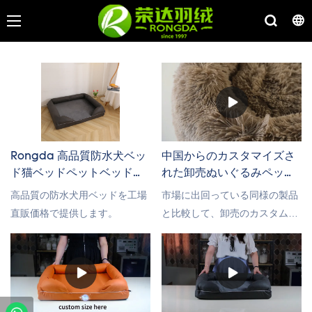
Rongda 高品質防水犬ベッ
中国からのカスタマイズさ
ド猫ベッドペットベッド卸
れた卸売ぬいぐるみペット
売
クッション メーカー
高品質の防水犬用ベッドを工場
市場に出回っている同様の製品
直販価格で提供します。
と比較して、卸売のカスタムペ
ット犬猫ベッドは、性能、品
質、外観などの点で比類のない
優れた利点があり、市場で高い
評価を得ています.Rongdaは過
去の製品の欠陥を要約し、継続