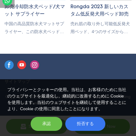
的にそれらを改善します。卸売
卸売冷却防水犬ベッド/犬マ
Rongda 2023 新しいカス
カスタム ペット犬猫ベッドの仕
ット サプライヤー
タム低反発犬用ベッド卸売
様は、お客様のニーズに応じて
中国の高品質防水犬マットサプ
売れ筋の取り外し可能低反発犬
カスタマイズできます。
ライヤー、この防水犬ベッドは
用ベッド、4つのサイズからお
ペットの健康を守るように設計
選びいただけます。また、カス
されています。底部には滑り止
タムサービス、工場直接価格で
めボール、隠しジッパーデザイ
のRongda犬用ベッドの卸売も
ンが装備されており、分解して
提供できます、お問い合わせを
お手入れが簡単です。カスタム
歓迎します！低反発犬用ベッド
サイズ、カスタムパッケージ、
犬用ベッドの卸売
サイトマップ
カスタムカラー、その他のサー
プライバシーとクッキーの使用。当社は、お客様のために当社
ビスを提供します。お問い合わ
のウェブサイトを最適化し、継続的に改善するために Cookie
Copyright © 2026 Hangzhou Rongda Feather And Down Bedding
を使用します。当社のウェブサイトを継続して使用することに
せを歓迎します。
Co., Ltd. - www.globaldownfeathers.com All Rights Reserved.
より、Cookie の使用に同意したことになります。
Design
承認
拒否する
Send Inquiry
Chat Now